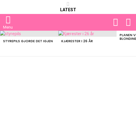
LATEST
FOLLOW
S
US
Menu
PLANEN V
LATEST
BLONDIN
STORIES
STYREPILS GJORDE DET IGJEN
KJÆRESTER I 26 ÅR