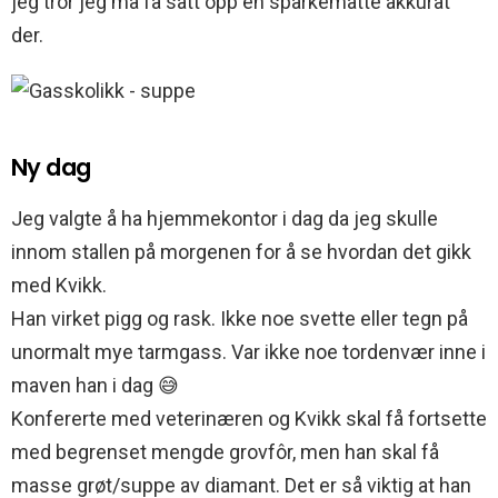
jeg tror jeg må få satt opp en sparkematte akkurat
der.
Ny dag
Jeg valgte å ha hjemmekontor i dag da jeg skulle
innom stallen på morgenen for å se hvordan det gikk
med Kvikk.
Han virket pigg og rask. Ikke noe svette eller tegn på
unormalt mye tarmgass. Var ikke noe tordenvær inne i
maven han i dag 😅
Konfererte med veterinæren og Kvikk skal få fortsette
med begrenset mengde grovfôr, men han skal få
masse grøt/suppe av diamant. Det er så viktig at han