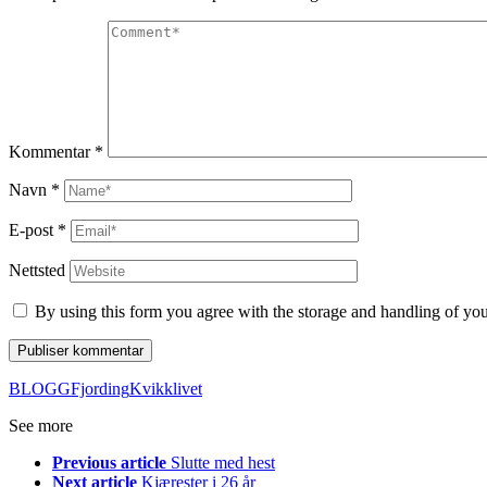
Kommentar
*
Navn
*
E-post
*
Nettsted
By using this form you agree with the storage and handling of you
BLOGG
Fjording
Kvikk
livet
See more
Previous article
Slutte med hest
Next article
Kjærester i 26 år