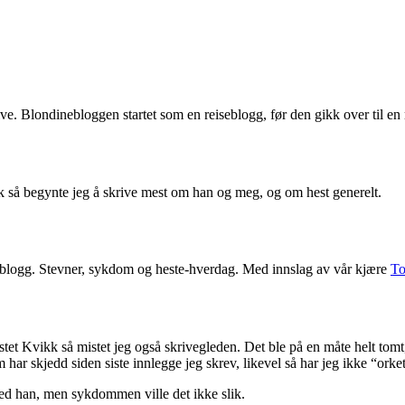
rive. Blondinebloggen startet som en reiseblogg, før den gikk over til en
ikk så begynte jeg å skrive mest om han og meg, og om hest generelt.
teblogg. Stevner, sykdom og heste-hverdag. Med innslag av vår kjære
To
tet Kvikk så mistet jeg også skrivegleden. Det ble på en måte helt tomt, d
ar skjedd siden siste innlegge jeg skrev, likevel så har jeg ikke “orket
 med han, men sykdommen ville det ikke slik.