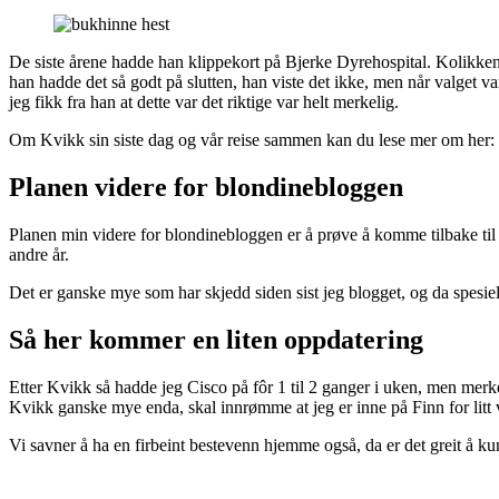
De siste årene hadde han klippekort på Bjerke Dyrehospital. Kolikken
han hadde det så godt på slutten, han viste det ikke, men når valget v
jeg fikk fra han at dette var det riktige var helt merkelig.
Om Kvikk sin siste dag og vår reise sammen kan du lese mer om her:
Planen videre for blondinebloggen
Planen min videre for blondinebloggen er å prøve å komme tilbake til 
andre år.
Det er ganske mye som har skjedd siden sist jeg blogget, og da spesi
Så her kommer en liten oppdatering
Etter Kvikk så hadde jeg Cisco på fôr 1 til 2 ganger i uken, men merket
Kvikk ganske mye enda, skal innrømme at jeg er inne på Finn for lit
Vi savner å ha en firbeint bestevenn hjemme også, da er det greit å kun