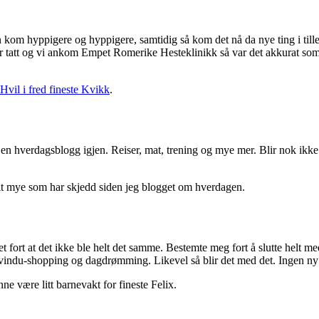
 kom hyppigere og hyppigere, samtidig så kom det nå da nye ting i till
ar tatt og vi ankom Empet Romerike Hesteklinikk så var det akkurat som h
Hvil i fred fineste Kvikk
.
en hverdagsblogg igjen. Reiser, mat, trening og mye mer. Blir nok ikke u
elt mye som har skjedd siden jeg blogget om hverdagen.
 fort at det ikke ble helt det samme. Bestemte meg fort å slutte helt med
t vindu-shopping og dagdrømming. Likevel så blir det med det. Ingen ny
ne være litt barnevakt for fineste Felix.