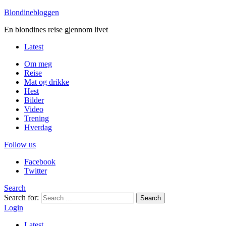
Blondinebloggen
En blondines reise gjennom livet
Latest
Om meg
Reise
Mat og drikke
Hest
Bilder
Video
Trening
Hverdag
Follow us
Facebook
Twitter
Search
Search for:
Search
Login
Latest