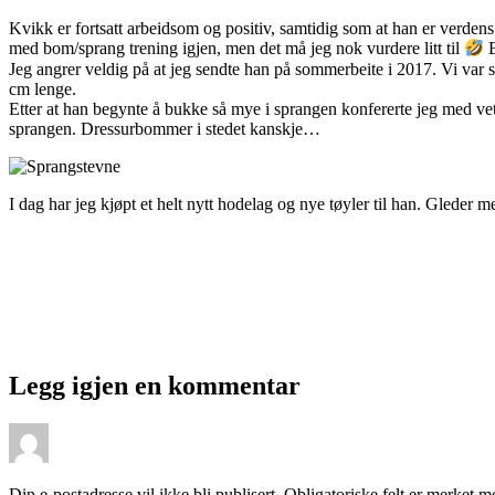
Kvikk er fortsatt arbeidsom og positiv, samtidig som at han er verdens 
med bom/sprang trening igjen, men det må jeg nok vurdere litt til
B
Jeg angrer veldig på at jeg sendte han på sommerbeite i 2017. Vi var 
cm lenge.
Etter at han begynte å bukke så mye i sprangen konfererte jeg med vete
sprangen. Dressurbommer i stedet kanskje…
I dag har jeg kjøpt et helt nytt hodelag og nye tøyler til han. Gleder 
Legg igjen en kommentar
Din e-postadresse vil ikke bli publisert.
Obligatoriske felt er merket 