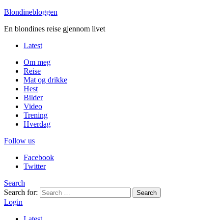
Blondinebloggen
En blondines reise gjennom livet
Latest
Om meg
Reise
Mat og drikke
Hest
Bilder
Video
Trening
Hverdag
Follow us
Facebook
Twitter
Search
Search for:
Search
Login
Latest