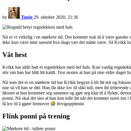
by
Tonje
29. oktober 2020, 21:36
Nå er vi virkelig i en mørkere tid. Det kommer nok til å være ganske s
ikke kun være inne uansett hva slags vær det måtte være. Så Kvikk ha
Våt hest
Kvikk har aldri hatt et regndekken med hel hals. Kun vanlig regndekken.
stiv om han har blitt litt kaldt. Tror nesten at han på sine eldre dager
Nå som det er en mørkere tid har Kvikk begynt å bli litt teit og fokuse
noe så vil han se ditt. Han får ikke lov til slikt tull, men litt irriter
liksom at han krommer seg sammen og gjør seg klar til å flykte, dersom
ponni. Nå skal det sies at han kan tulle litt når det kommer noen inn i
få lov til å gjøre fremover
#evigopptimist
Flink ponni på trening