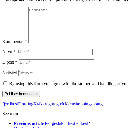
Kommentar
*
Navn
*
E-post
*
Nettsted
By using this form you agree with the storage and handling of you
fjordhest
Fjording
Kvikk
regn
regndekken
shopping
sprang
See more
Previous article
Pengesluk – hest er best?