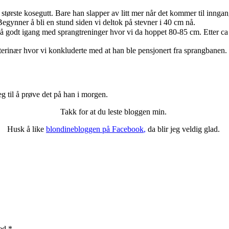
største kosegutt. Bare han slapper av litt mer når det kommer til inngange
egynner å bli en stund siden vi deltok på stevner i 40 cm nå.
så godt igang med sprangtreninger hvor vi da hoppet 80-85 cm. Etter ca 6
rinær hvor vi konkluderte med at han ble pensjonert fra sprangbanen. Så
meg til å prøve det på han i morgen.
Takk for at du leste bloggen min.
Husk å like
blondinebloggen på Facebook
,
da blir jeg veldig glad.
med
*