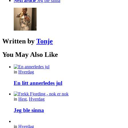
Next article
Jeg ble sinna
Written by
Tonje
You May Also Like
in
Hverdag
En litt annerledes jul
in
Hest
,
Hverdag
Jeg ble sinna
in
Hverdag