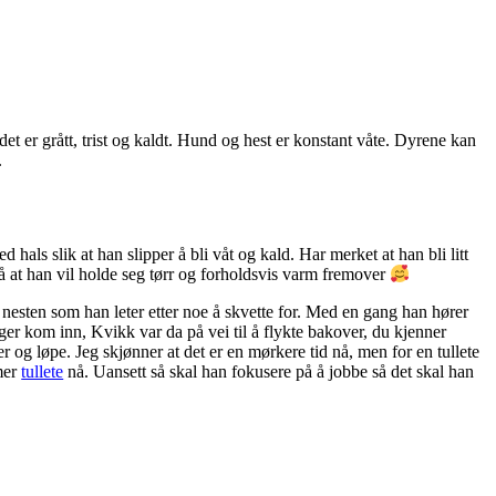
et er grått, trist og kaldt. Hund og hest er konstant våte. Dyrene kan
.
als slik at han slipper å bli våt og kald. Har merket at han bli litt
r på at han vil holde seg tørr og forholdsvis varm fremover
er nesten som han leter etter noe å skvette for. Med en gang han hører
 Roger kom inn, Kvikk var da på vei til å flykte bakover, du kjenner
 og løpe. Jeg skjønner at det er en mørkere tid nå, men for en tullete
mer
tullete
nå. Uansett så skal han fokusere på å jobbe så det skal han