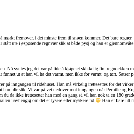
å mørkt fremover, i det minste frem til snøen kommer. Det bare regner, d
r stått ute i øspøsende regnvær slik at både pysj og han er gjennomvåte
 Nå syntes jeg det var på tide å kjøpe et skikkelig fint regndekken med h
 har funnet ut at han vil ha det varmt, men ikke for varmt, og tørt. Satse
rer på inngangen til ridehuset. Han må virkelig irettesettes for det virk
ende at han blir slik. Vi var på vei nedover mot inngangen når Pernille og
 du da ikke irettesetter han med en gang så vil han nok ta en 180 grader
 hallen uavhengig om det er lysere eller mørkere tid
Han er bare litt 