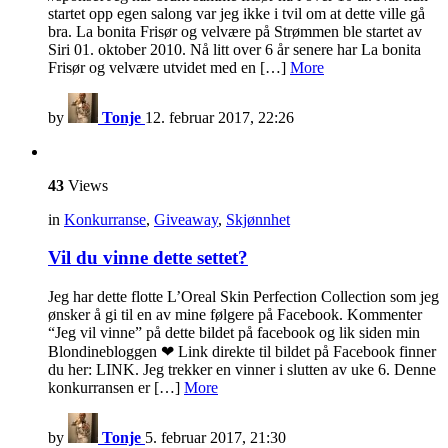
startet opp egen salong var jeg ikke i tvil om at dette ville gå
bra. La bonita Frisør og velvære på Strømmen ble startet av
Siri 01. oktober 2010. Nå litt over 6 år senere har La bonita
Frisør og velvære utvidet med en […]
More
by
Tonje
12. februar 2017, 22:26
43
Views
in
Konkurranse
,
Giveaway
,
Skjønnhet
Vil du vinne dette settet?
Jeg har dette flotte L’Oreal Skin Perfection Collection som jeg
ønsker å gi til en av mine følgere på Facebook. Kommenter
“Jeg vil vinne” på dette bildet på facebook og lik siden min
Blondinebloggen ❤ Link direkte til bildet på Facebook finner
du her: LINK. Jeg trekker en vinner i slutten av uke 6. Denne
konkurransen er […]
More
by
Tonje
5. februar 2017, 21:30