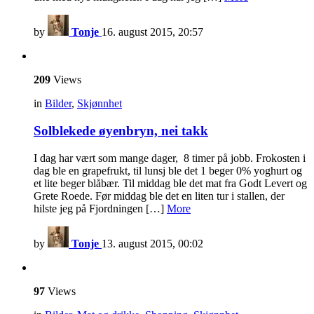
by
Tonje
16. august 2015, 20:57
209
Views
in
Bilder
,
Skjønnhet
Solblekede øyenbryn, nei takk
I dag har vært som mange dager, 8 timer på jobb. Frokosten i
dag ble en grapefrukt, til lunsj ble det 1 beger 0% yoghurt og
et lite beger blåbær. Til middag ble det mat fra Godt Levert og
Grete Roede. Før middag ble det en liten tur i stallen, der
hilste jeg på Fjordningen […]
More
by
Tonje
13. august 2015, 00:02
97
Views