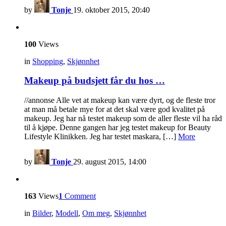
by
Tonje
19. oktober 2015, 20:40
100
Views
in
Shopping
,
Skjønnhet
Makeup på budsjett får du hos …
//annonse Alle vet at makeup kan være dyrt, og de fleste tror
at man må betale mye for at det skal være god kvalitet på
makeup. Jeg har nå testet makeup som de aller fleste vil ha råd
til å kjøpe. Denne gangen har jeg testet makeup for Beauty
Lifestyle Klinikken. Jeg har testet maskara, […]
More
by
Tonje
29. august 2015, 14:00
163
Views
1
Comment
in
Bilder
,
Modell
,
Om meg
,
Skjønnhet