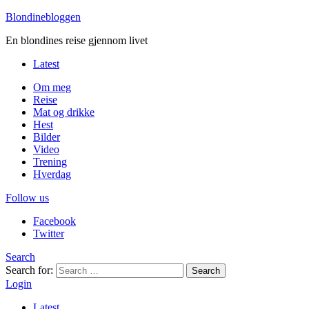
Blondinebloggen
En blondines reise gjennom livet
Latest
Om meg
Reise
Mat og drikke
Hest
Bilder
Video
Trening
Hverdag
Follow us
Facebook
Twitter
Search
Search for:
Search
Login
Latest