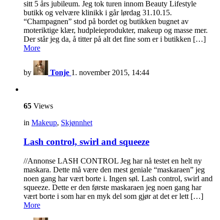
sitt 5 års jubileum. Jeg tok turen innom Beauty Lifestyle
butikk og velvære klinikk i går lørdag 31.10.15.
“Champagnen” stod på bordet og butikken bugnet av
moteriktige klær, hudpleieprodukter, makeup og masse mer.
Der står jeg da, å titter på alt det fine som er i butikken […]
More
by
Tonje
1. november 2015, 14:44
65
Views
in
Makeup
,
Skjønnhet
Lash control, swirl and squeeze
//Annonse LASH CONTROL Jeg har nå testet en helt ny
maskara. Dette må være den mest geniale “maskaraen” jeg
noen gang har vært borte i. Ingen søl. Lash control, swirl and
squeeze. Dette er den første maskaraen jeg noen gang har
vært borte i som har en myk del som gjør at det er lett […]
More