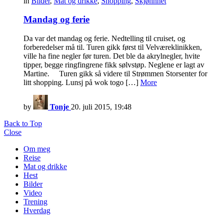
in
Bilder
,
Mat og drikke
,
Shopping
,
Skjønnhet
Mandag og ferie
Da var det mandag og ferie. Nedtelling til cruiset, og
forberedelser må til. Turen gikk først til Velværeklinikken,
ville ha fine negler før turen. Det ble da akrylnegler, hvite
tipper, begge ringfingrene fikk sølvstøp. Neglene er lagt av
Martine. Turen gikk så videre til Strømmen Storsenter for
litt shopping. Lunsj på wok togo […]
More
by
Tonje
20. juli 2015, 19:48
Back to Top
Close
Om meg
Reise
Mat og drikke
Hest
Bilder
Video
Trening
Hverdag