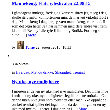
Mannekeng, Flatebyfestivalen 22.08.15
I gårsdagens innlegg, fredag og konsert, skrev jeg at jeg i dag
skulle gå utenfor komfortsonen min, det har jeg virkelig gjort i
dag. Mannekeng I dag har jeg vært mannekeng, eller modell
som det også heter. Jeg har sammen med flere andre vist frem
klærne til Beauty Lifestyle Klinikk og Butikk. For meg som
alltid […]
More
by
Tonje
22. august 2015, 18:33
334
Views
in
Hverdag
,
Mat og drikke
,
Skjønnhet
,
Trening
Ny uke, nye muligheter
I morgen er det en ny uke med nye muligheter. Det ligger mye
i ordtaket ny uke, nye muligheter. Jeg liker dette ordtaket. Om
denne uken ikke gikk som forventet eller man ikke oppnådde
ønsket resultat spiller det ingen rolle da det i morgen er en ny
uke med nye muligheter. I dag har jeg […]
More