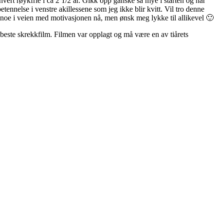
vert røykfrie i ca 2 1/2 år. Gikk opp ganske så mye i starten og har
tennelse i venstre akillessene som jeg ikke blir kvitt. Vil tro denne
ke noe i veien med motivasjonen nå, men ønsk meg lykke til allikevel 🙂
beste skrekkfilm. Filmen var opplagt og må være en av tiårets