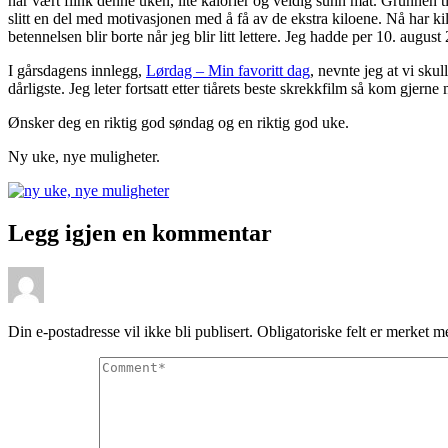
har vært flink denne uken, lite kalorier og veldig sunn mat. Grunnen t
slitt en del med motivasjonen med å få av de ekstra kiloene. Nå har kil
betennelsen blir borte når jeg blir litt lettere. Jeg hadde per 10. au
I gårsdagens innlegg,
Lørdag – Min favoritt dag
, nevnte jeg at vi sk
dårligste. Jeg leter fortsatt etter tiårets beste skrekkfilm så kom gjerne
Ønsker deg en riktig god søndag og en riktig god uke.
Ny uke, nye muligheter.
Legg igjen en kommentar
Din e-postadresse vil ikke bli publisert.
Obligatoriske felt er merket 