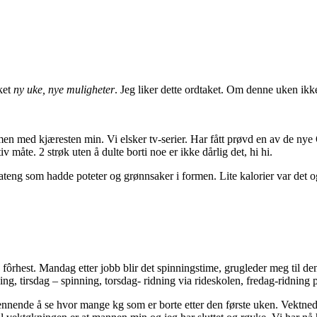
ket
ny uke, nye muligheter
. Jeg liker dette ordtaket. Om denne uken ikk
n med kjæresten min. Vi elsker tv-serier. Har fått prøvd en av de nye
tiv måte. 2 strøk uten å dulte borti noe er ikke dårlig det, hi hi.
eng som hadde poteter og grønnsaker i formen. Lite kalorier var det også
ôrhest. Mandag etter jobb blir det spinningstime, grugleder meg til d
ing, tirsdag – spinning, torsdag- ridning via rideskolen, fredag-ridning p
ennende å se hvor mange kg som er borte etter den første uken. Vektnedg