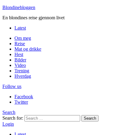
Blondinebloggen
En blondines reise gjennom livet
Latest
Om meg
Reise
Mat og drikke
Hest
Bilder
Video
Trening
Hverdag
Follow us
Facebook
Twitter
Search
Search for:
Search
Login
Latest