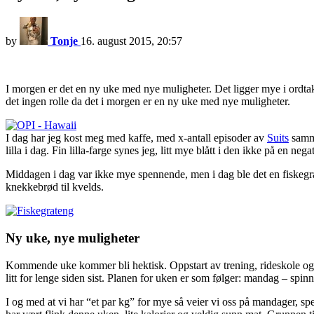
by
Tonje
16. august 2015, 20:57
I morgen er det en ny uke med nye muligheter. Det ligger mye i ordta
det ingen rolle da det i morgen er en ny uke med nye muligheter.
I dag har jeg kost meg med kaffe, med x-antall episoder av
Suits
samme
lilla i dag. Fin lilla-farge synes jeg, litt mye blått i den ikke på en nega
Middagen i dag var ikke mye spennende, men i dag ble det en fiskegrat
knekkebrød til kvelds.
Ny uke, nye muligheter
Kommende uke kommer bli hektisk. Oppstart av trening, rideskole og f
litt for lenge siden sist. Planen for uken er som følger: mandag – spinn
I og med at vi har “et par kg” for mye så veier vi oss på mandager, sp