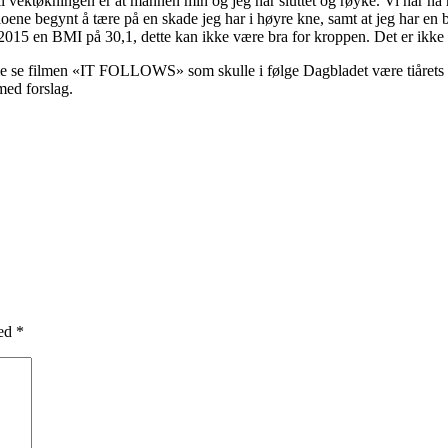
il vektøkningen er at mannen min og jeg har sluttet og røyke. Vi har nå h
oene begynt å tære på en skade jeg har i høyre kne, samt at jeg har en be
gust 2015 en BMI på 30,1, dette kan ikke være bra for kroppen. Det er ik
ulle se filmen «IT FOLLOWS» som skulle i følge Dagbladet være tiårets 
 med forslag.
med
*