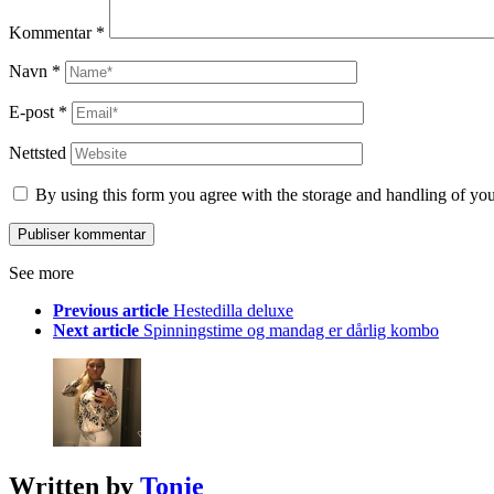
Kommentar
*
Navn
*
E-post
*
Nettsted
By using this form you agree with the storage and handling of you
See more
Previous article
Hestedilla deluxe
Next article
Spinningstime og mandag er dårlig kombo
Written by
Tonje