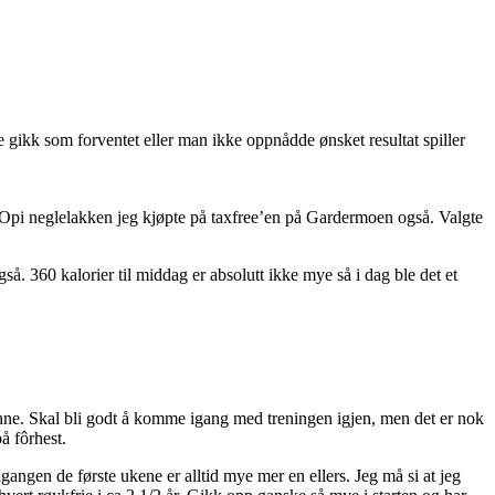
e gikk som forventet eller man ikke oppnådde ønsket resultat spiller
 Opi neglelakken jeg kjøpte på taxfree’en på Gardermoen også. Valgte
. 360 kalorier til middag er absolutt ikke mye så i dag ble det et
enne. Skal bli godt å komme igang med treningen igjen, men det er nok
å fôrhest.
angen de første ukene er alltid mye mer en ellers. Jeg må si at jeg