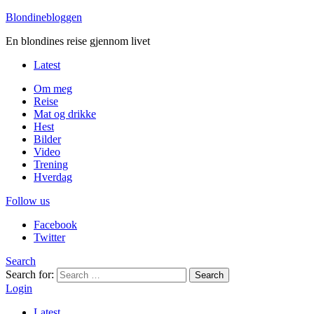
Blondinebloggen
En blondines reise gjennom livet
Latest
Om meg
Reise
Mat og drikke
Hest
Bilder
Video
Trening
Hverdag
Follow us
Facebook
Twitter
Search
Search for:
Search
Login
Latest