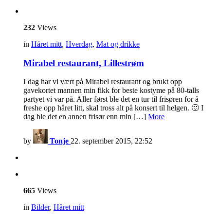
232
Views
in
Håret mitt
,
Hverdag
,
Mat og drikke
Mirabel restaurant, Lillestrøm
I dag har vi vært på Mirabel restaurant og brukt opp
gavekortet mannen min fikk for beste kostyme på 80-talls
partyet vi var på. Aller først ble det en tur til frisøren for å
freshe opp håret litt, skal tross alt på konsert til helgen. 🙂 I
dag ble det en annen frisør enn min […]
More
by
Tonje
22. september 2015, 22:52
665
Views
in
Bilder
,
Håret mitt