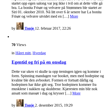
startet opp egen salong var jeg ikke i tvil om at dette ville gå
bra. La bonita Frisør og velvære på Strømmen ble startet av
Siri 01. oktober 2010. Nå litt over 6 år senere har La bonita
Frisør og velvære utvidet med en […]
More
by
Tonje
12. februar 2017, 22:26
70
Views
in
Håret mitt
,
Hverdag
Egentid og fri på en onsdag
Dette var uken vi skulle ta opp treningen igjen og komme i
form. Spinning mandagen var booket, men med hodepine og
kvalme ble den avbooket. Formen er fortsatt dårlig og
hodepinen har ikke gitt seg. Tror hodepinen kommer fra
musklene i nakken og skuldrene. Kjæresten min blir nok
ansatt som massør i dag og krysser […]
More
by
Tonje
2. desember 2015, 19:29