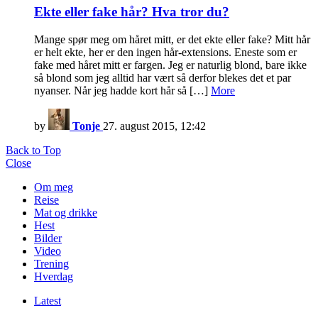
Ekte eller fake hår? Hva tror du?
Mange spør meg om håret mitt, er det ekte eller fake? Mitt hår
er helt ekte, her er den ingen hår-extensions. Eneste som er
fake med håret mitt er fargen. Jeg er naturlig blond, bare ikke
så blond som jeg alltid har vært så derfor blekes det et par
nyanser. Når jeg hadde kort hår så […]
More
by
Tonje
27. august 2015, 12:42
Back to Top
Close
Om meg
Reise
Mat og drikke
Hest
Bilder
Video
Trening
Hverdag
Latest