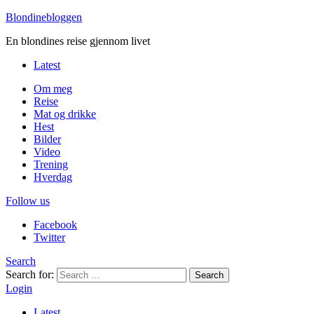
Blondinebloggen
En blondines reise gjennom livet
Latest
Om meg
Reise
Mat og drikke
Hest
Bilder
Video
Trening
Hverdag
Follow us
Facebook
Twitter
Search
Search for:
Search
Login
Latest