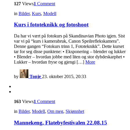
127
Views
1
Comment
in
Bilder
,
Kurs
,
Modell
Kurs i fototeknikk og fotoshoot
Da har vi vært på fotokurs på Skandinavian Photo igjen. Sist
var vi på “kurs i kamerabruk, Canon Speilreflekskamera”.
Denne gangen “Fotokurs trinn 1, Fototeknikk”. Dette kurset
tar for seg disse punktene: • Eksponering – blender og lukker
• Blender – hvordan jobbe med liten og stor dybdeskarphet •
Lukker – hvordan fryse og gjengi […]
More
by
Tonje
23. oktober 2015, 20:33
163
Views
1
Comment
in
Bilder
,
Modell
,
Om meg
,
Skjønnhet
Mannekeng, Flatebyfestivalen 22.08.15