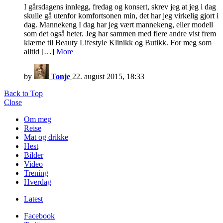
I gårsdagens innlegg, fredag og konsert, skrev jeg at jeg i dag
skulle gå utenfor komfortsonen min, det har jeg virkelig gjort i
dag. Mannekeng I dag har jeg vært mannekeng, eller modell
som det også heter. Jeg har sammen med flere andre vist frem
klærne til Beauty Lifestyle Klinikk og Butikk. For meg som
alltid […]
More
by
Tonje
22. august 2015, 18:33
Back to Top
Close
Om meg
Reise
Mat og drikke
Hest
Bilder
Video
Trening
Hverdag
Latest
Facebook