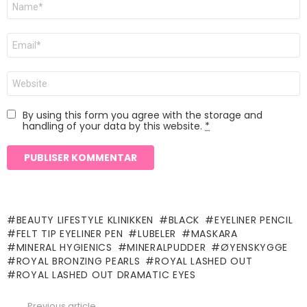
*
E-
post
*
Nettsted
By using this form you agree with the storage and
handling of your data by this website.
*
BEAUTY LIFESTYLE KLINIKKEN
BLACK
EYELINER PENCIL
FELT TIP EYELINER PEN
LUBELER
MASKARA
MINERAL HYGIENICS
MINERALPUDDER
ØYENSKYGGE
ROYAL BRONZING PEARLS
ROYAL LASHED OUT
ROYAL LASHED OUT DRAMATIC EYES
Previous article