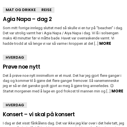
MAT OG DRIKKE
REISE
Agia Napa – dag 2
Som mitt forrige innlegg sluttet med så skulle vi en tur på “beachen” i dag.
Det var utrolig varmt her i Agia Napa / Aiya Napa i dag. Vi lå i solsengen
maks 40 minutter før vi måtte bade. Havet var overraskende varmt. Vi
MORE
hadde trodd at så lenge vi var så varme i kroppen at det […]
HVERDAG
Prøve noe nytt
Det å prøve noe nytt innimellom er et must. Det har jeg gjort flere ganger i
dag og kommer til å gjøre det flere ganger fremover. Så vanemenneske
jeg er så er det ganske godt gjort av meg å gjøre ting annerledes. 😉
MORE
Startet morgenen med å lage en god frokost til mannen min og […]
HVERDAG
Konsert – vi skal på konsert
I dag er det visst fårikålens dag. Det var ikke jeg klar over i det hele tatt, jeg