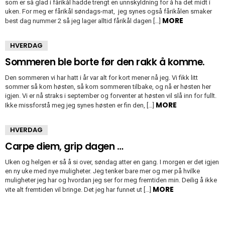
som er så glad i fårikål hadde trengt en unnskyldning for å ha det midt i
uken. For meg er fårikål søndags-mat, jeg synes også fårikålen smaker
MORE
best dag nummer 2 så jeg lager alltid fårikål dagen […]
HVERDAG
Sommeren ble borte før den rakk å komme.
Den sommeren vi har hatt i år var alt for kort mener nå jeg. Vi fikk litt
sommer så kom høsten, så kom sommeren tilbake, og nå er høsten her
igjen. Vi er nå straks i september og forventer at høsten vil slå inn for fullt.
MORE
Ikke missforstå meg jeg synes høsten er fin den, […]
HVERDAG
Carpe diem, grip dagen …
Uken og helgen er så å si over, søndag atter en gang. I morgen er det igjen
en ny uke med nye muligheter. Jeg tenker bare mer og mer på hvilke
muligheter jeg har og hvordan jeg ser for meg fremtiden min. Deilig å ikke
MORE
vite alt fremtiden vil bringe. Det jeg har funnet ut […]