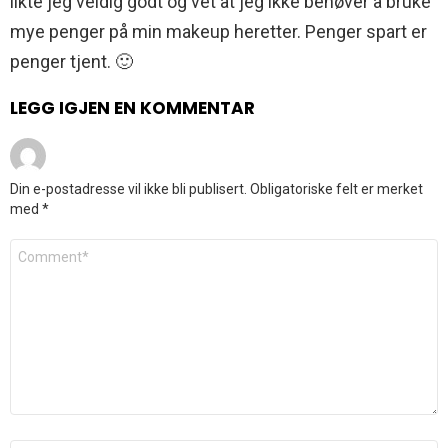
likte jeg veldig godt og vet at jeg ikke behøver å bruke
mye penger på min makeup heretter. Penger spart er
penger tjent. 🙂
LEGG IGJEN EN KOMMENTAR
Din e-postadresse vil ikke bli publisert.
Obligatoriske felt er merket
med
*
Kommentar
*
Navn