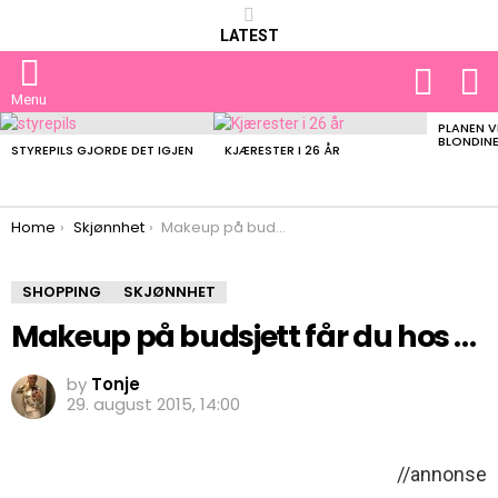
LATEST
FOLLOW
S
US
Menu
PLANEN V
LATEST
BLONDIN
STORIES
STYREPILS GJORDE DET IGJEN
KJÆRESTER I 26 ÅR
You are here:
Home
Skjønnhet
Makeup på budsjett får du hos …
SHOPPING
SKJØNNHET
Makeup på budsjett får du hos …
by
Tonje
29. august 2015, 14:00
//annonse