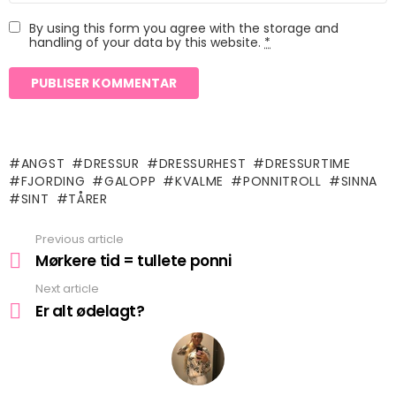
By using this form you agree with the storage and
handling of your data by this website.
*
ANGST
DRESSUR
DRESSURHEST
DRESSURTIME
FJORDING
GALOPP
KVALME
PONNITROLL
SINNA
SINT
TÅRER
Previous article
See
more
Mørkere tid = tullete ponni
Next article
Er alt ødelagt?