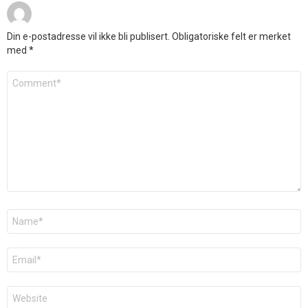
Din e-postadresse vil ikke bli publisert.
Obligatoriske felt er merket
med
*
Kommentar
*
Navn
*
E-
post
*
Nettsted