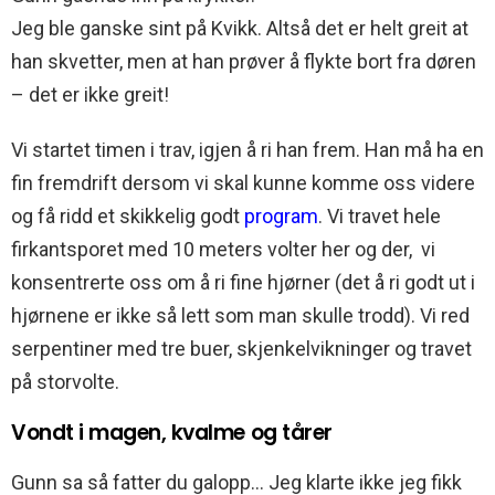
Jeg ble ganske sint på Kvikk. Altså det er helt greit at
han skvetter, men at han prøver å flykte bort fra døren
– det er ikke greit!
Vi startet timen i trav, igjen å ri han frem. Han må ha en
fin fremdrift dersom vi skal kunne komme oss videre
og få ridd et skikkelig godt
program
. Vi travet hele
firkantsporet med 10 meters volter her og der, vi
konsentrerte oss om å ri fine hjørner (det å ri godt ut i
hjørnene er ikke så lett som man skulle trodd). Vi red
serpentiner med tre buer, skjenkelvikninger og travet
på storvolte.
Vondt i magen, kvalme og tårer
Gunn sa så fatter du galopp… Jeg klarte ikke jeg fikk