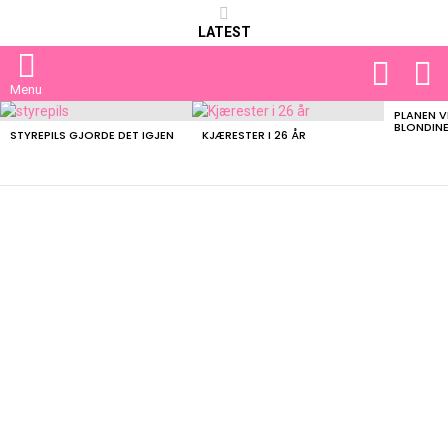
LATEST
FOLLOW
S
US
Menu
PLANEN V
LATEST
BLONDIN
STORIES
STYREPILS GJORDE DET IGJEN
KJÆRESTER I 26 ÅR