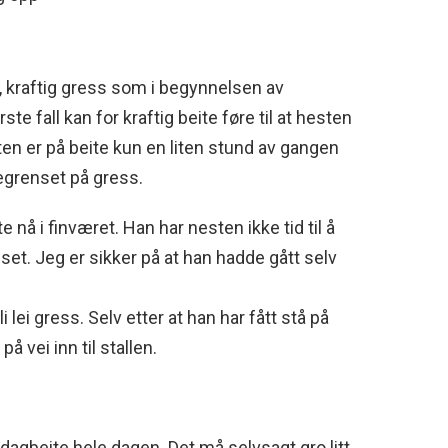
 kraftig gress som i begynnelsen av
te fall kan for kraftig beite føre til at hesten
en er på beite kun en liten stund av gangen
begrenset på gress.
å i finværet. Han har nesten ikke tid til å
et. Jeg er sikker på at han hadde gått selv
 lei gress. Selv etter at han har fått stå på
å vei inn til stallen.
å dagbeite hele dagen. Det må selvsagt gro litt