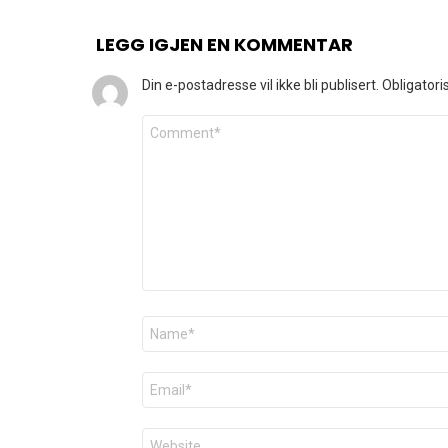
LEGG IGJEN EN KOMMENTAR
Din e-postadresse vil ikke bli publisert.
Obligatori
Kommentar
*
Navn
*
E-
post
*
Nettsted