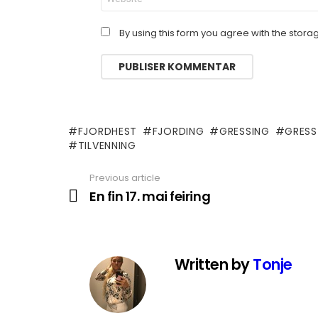
By using this form you agree with the stora
FJORDHEST
FJORDING
GRESSING
GRESS
TILVENNING
Previous article
See
more
En fin 17. mai feiring
Written by
Tonje