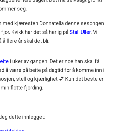
 kommer seg.
men med kjæresten Donnatella denne sesongen
or. Kvikk har det så herlig på
Stall Uller
. Vi
å flere år skal det bli.
eite
i uker av gangen. Det er noe han skal få
ed å være på beite på dagtid for å komme inn i
mosjon, stell og kjærlighet 💕 Kun det beste er
 min flotte fjording.
deg dette innlegget: