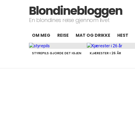
Blondinebloggen
En blondines reise gjennom livet
OM MEG
REISE
MAT OG DRIKKE
HEST
LATEST
STORIES
STYREPILS GJORDE DET IGJEN
KJÆRESTER I 26 ÅR