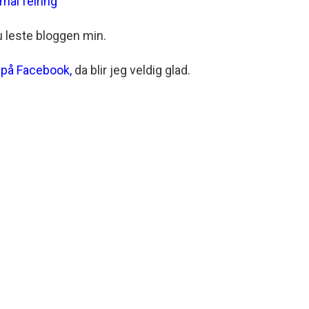
 mai feiring
u leste bloggen min.
 på Facebook
,
da blir jeg veldig glad.