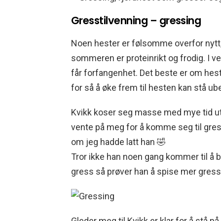
Gresstilvenning – gressing
Noen hester er følsomme overfor nytt,
sommeren er proteinrikt og frodig. I vers
får forfangenhet. Det beste er om hest
for så å øke frem til hesten kan stå u
Kvikk koser seg masse med mye tid ute n
vente på meg for å komme seg til gress
om jeg hadde latt han 🤣
Tror ikke han noen gang kommer til å bli
gress så prøver han å spise mer gress p
Gleder meg til Kvikk er klar for å stå p