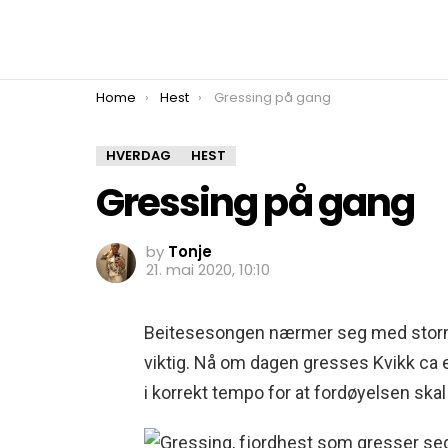
You are here:
Home
Hest
Gressing på gang
HVERDAG
HEST
Gressing på gang
by
Tonje
21. mai 2020, 10:10
Beitesesongen nærmer seg med stormskr
viktig. Nå om dagen gresses Kvikk ca 
i korrekt tempo for at fordøyelsen skal 