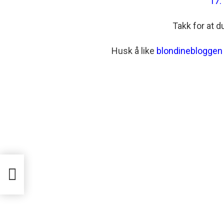
17.
Takk for at d
Husk å like
blondinebloggen