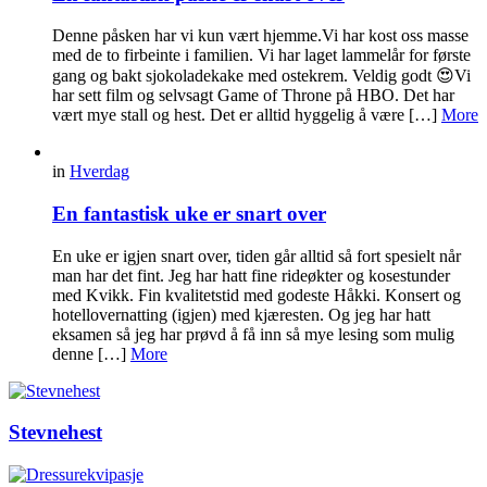
Denne påsken har vi kun vært hjemme.Vi har kost oss masse
med de to firbeinte i familien. Vi har laget lammelår for første
gang og bakt sjokoladekake med ostekrem. Veldig godt 😍Vi
har sett film og selvsagt Game of Throne på HBO. Det har
vært mye stall og hest. Det er alltid hyggelig å være […]
More
in
Hverdag
En fantastisk uke er snart over
En uke er igjen snart over, tiden går alltid så fort spesielt når
man har det fint. Jeg har hatt fine rideøkter og kosestunder
med Kvikk. Fin kvalitetstid med godeste Håkki. Konsert og
hotellovernatting (igjen) med kjæresten. Og jeg har hatt
eksamen så jeg har prøvd å få inn så mye lesing som mulig
denne […]
More
Stevnehest