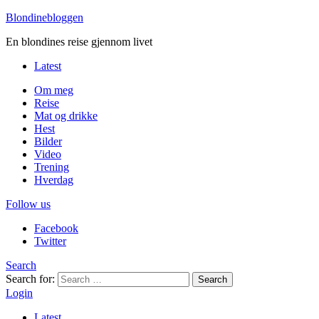
Blondinebloggen
En blondines reise gjennom livet
Latest
Om meg
Reise
Mat og drikke
Hest
Bilder
Video
Trening
Hverdag
Follow us
Facebook
Twitter
Search
Search for:
Search
Login
Latest