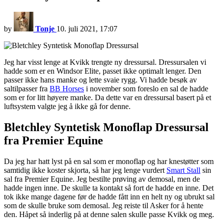
by
Tonje
10. juli 2021, 17:07
Jeg har visst lenge at Kvikk trengte ny dressursal. Dressursalen vi
hadde som er en Windsor Elite, passet ikke optimalt lenger. Den
passer ikke hans manke og lette svaie rygg. Vi hadde besøk av
saltilpasser fra
BB Horses
i november som foreslo en sal de hadde
som er for litt høyere manke. Da dette var en dressursal basert på et
luftsystem valgte jeg å ikke gå for denne.
Bletchley Syntetisk Monoflap Dressursal
fra Premier Equine
Da jeg har hatt lyst på en sal som er monoflap og har knestøtter som
samtidig ikke koster skjorta, så har jeg lenge vurdert
Smart Stall
sin
sal fra Premier Equine. Jeg bestilte prøving av demosal, men de
hadde ingen inne. De skulle ta kontakt så fort de hadde en inne. Det
tok ikke mange dagene før de hadde fått inn en helt ny og ubrukt sal
som de skulle bruke som demosal. Jeg reiste til Asker for å hente
den. Håpet så inderlig på at denne salen skulle passe Kvikk og meg.