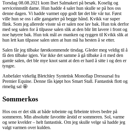
Torsdag 08.08.2021 kom Ilset Salmakeri på besøk. Koselig og
serviceinnstilt dame. Hun hadde 4 saler hun skulle se på hos oss
denne dagen. Vi hadde varmet opp godt før det ble vår tur. Først
ville hun se oss i alle gangarter på begge hånd. Kvikk var super
flink. Som jeg allerede visste så er salen noe lav bak. Hun tok derfor
med seg salen for å tilpasse salen slik at den blir litt lavere i front og
noe høyere bak. Hun tok mål av manken og ryggen til Kvikk slik at
hun lett kan tilpasse salen uten at hun må ha hesten å se etter.
Salen får jeg tilbake førstkommende tirsdag. Gleder meg veldig til å
få den tilbake igjen. Var ikke det samme å gå tilbake å ri med den
gamle salen, det ble mye knot samt at den er hard å sitte i og den er
tyngre.
Anbefaler virkelig Bletchley Syntetisk Monoflap Dressursal fra
Premier Equine. Denne fås kjøpt hos Smart Stall. Fantastisk flott og
rimelig sal 🤩
Sommerkos
Hos oss er det slik at både tobeinte og firbeinte trives bedre på
sommeren. Min absolutte favoritte årstid er sommeren. Sol, varme
og sene kvelder – helt fantastisk. Om jeg skulle velge så hadde jeg
valgt varmen over kulden.