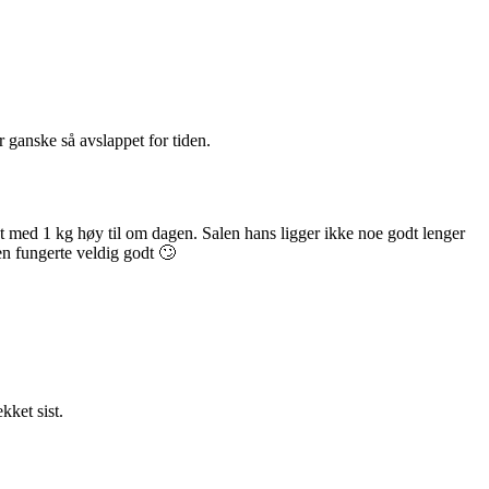
er ganske så avslappet for tiden.
g økt med 1 kg høy til om dagen. Salen hans ligger ikke noe godt lenger
en fungerte veldig godt 🙄
ekket sist.