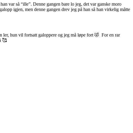
t han var så “ille”. Denne gangen bare lo jeg, det var ganske moro
et galopp igjen, men denne gangen drev jeg på han så han virkelig måtte
n ler, hun vil fortsatt galoppere og jeg må løpe fort 🤣 For en rar
å 🥰