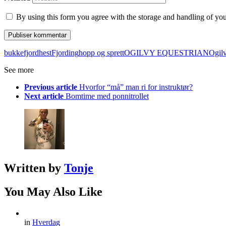
By using this form you agree with the storage and handling of you
bukke
fjordhest
Fjording
hopp og sprett
OGILVY EQUESTRIAN
Ogil
See more
Previous article
Hvorfor “må” man ri for instruktør?
Next article
Bomtime med ponnitrollet
Written by
Tonje
You May Also Like
in
Hverdag