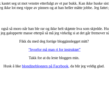
k kastet seg ut mot venstre etterfulgt av et par bukk. Kan ikke huske sis
 jeg ikke lot meg vippe av pinnen og at han heller måtte jobbe. Jeg fatt
on, også så moro når han ble rar og ikke helt skjønte hva som skjedde. Hu
 jeg galopperte masse etterpå så må jeg virkelig si at det går fremover n
Fikk du med deg forrige blogginnlegget mitt?
“hvorfor må man ri for instruktør”
Takk for at du leste bloggen min.
Husk å like
blondinebloggen på Facebook
,
da blir jeg veldig glad.