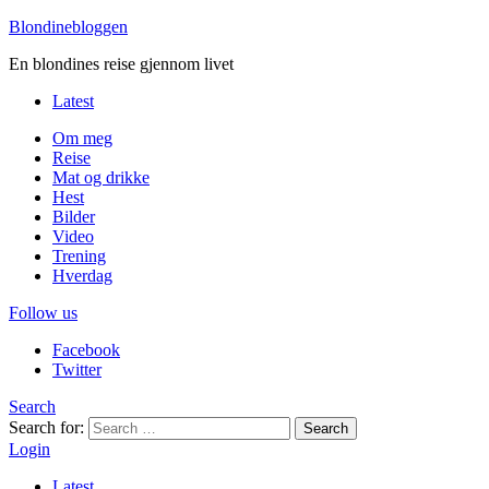
Blondinebloggen
En blondines reise gjennom livet
Latest
Om meg
Reise
Mat og drikke
Hest
Bilder
Video
Trening
Hverdag
Follow us
Facebook
Twitter
Search
Search for:
Search
Login
Latest