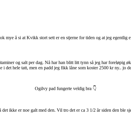
 mye å si at Kvikk stort sett er en stjerne for tiden og at jeg egentlig 
, vitaminer og salt per dag. Nå har han blitt litt tynn så jeg har foreløpi
e i det hele tatt, men en padd jeg fikk låne som koster 2500 kr ny.. jo d
Ogilvy pad fungerte veldig bra 👇
å det ikke er noe galt med den. Vil tro det er ca 3 1/2 år siden den ble sj