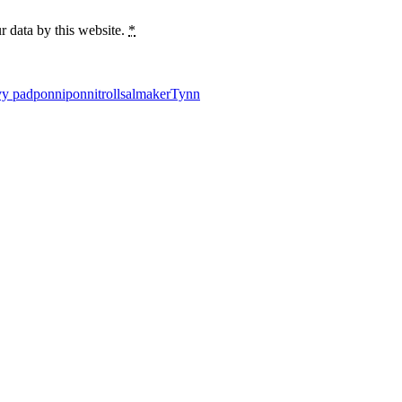
r data by this website.
*
vy pad
ponni
ponnitroll
salmaker
Tynn