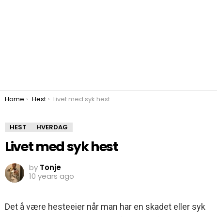
You are here:
Home
Hest
Livet med syk hest
HEST
HVERDAG
Livet med syk hest
by
Tonje
10 years ago
Det å være hesteeier når man har en skadet eller syk