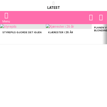
LATEST
FOLLOW
S
US
Menu
PLANEN V
LATEST
BLONDIN
STORIES
STYREPILS GJORDE DET IGJEN
KJÆRESTER I 26 ÅR