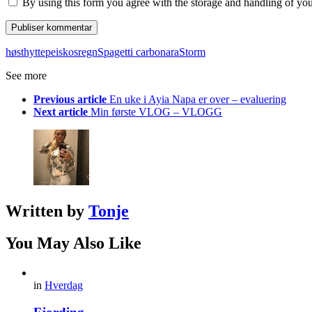
By using this form you agree with the storage and handling of you
høst
hytte
peiskos
regn
Spagetti carbonara
Storm
See more
Previous article
En uke i Ayia Napa er over – evaluering
Next article
Min første VLOG – VLOGG
Written by
Tonje
You May Also Like
in
Hverdag