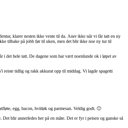
tur, klarer nesten ikke vente til da. Aner ikke når vi får tatt en ny
ke tilbake på jobb før til uken, men det blir ikke noe ny tur til
år i det hele tatt. De dagene som har vært noenlunde ok i løpet av
m. Vi reiste tidlig og rakk akkurat opp til middag. Vi lagde spagetti
atfløte, egg, bacon, hvitløk og parmesan. Veldig godt. 🙂
. Det blir annerledes her på en måte. Det er fyr i peisen og ganske så