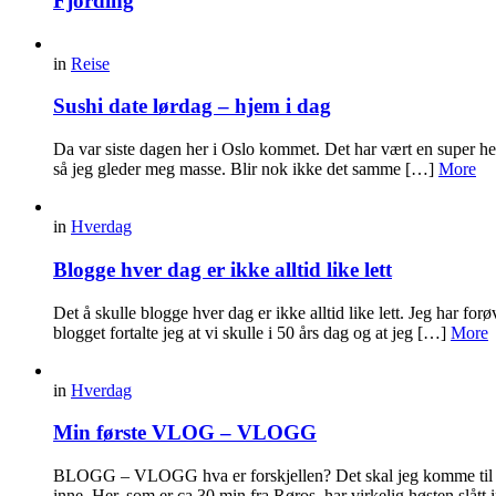
Fjording
in
Reise
Sushi date lørdag – hjem i dag
Da var siste dagen her i Oslo kommet. Det har vært en super helg
så jeg gleder meg masse. Blir nok ikke det samme […]
More
in
Hverdag
Blogge hver dag er ikke alltid like lett
Det å skulle blogge hver dag er ikke alltid like lett. Jeg har for
blogget fortalte jeg at vi skulle i 50 års dag og at jeg […]
More
in
Hverdag
Min første VLOG – VLOGG
BLOGG – VLOGG hva er forskjellen? Det skal jeg komme til litt
inne. Her, som er ca 30 min fra Røros, har virkelig høsten slått