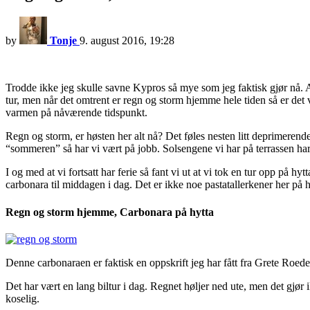
by
Tonje
9. august 2016, 19:28
Trodde ikke jeg skulle savne Kypros så mye som jeg faktisk gjør nå. Ang
tur, men når det omtrent er regn og storm hjemme hele tiden så er det va
varmen på nåværende tidspunkt.
Regn og storm, er høsten her alt nå? Det føles nesten litt deprimerend
“sommeren” så har vi vært på jobb. Solsengene vi har på terrassen har 
I og med at vi fortsatt har ferie så fant vi ut at vi tok en tur opp på hytt
carbonara til middagen i dag. Det er ikke noe pastatallerkener her på 
Regn og storm hjemme, Carbonara på hytta
Denne carbonaraen er faktisk en oppskrift jeg har fått fra Grete Roede
Det har vært en lang biltur i dag. Regnet høljer ned ute, men det gjør 
koselig.