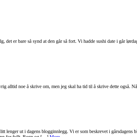
, det er bare så synd at den går så fort. Vi hadde sushi date i går lørd
øvrig alltid noe å skrive om, men jeg skal ha tid til å skrive dette også.
 lenger ut i dagens blogginnlegg. Vi er som beskrevet i gårsdagens blo
 inn for fullt. Regn og […]
More