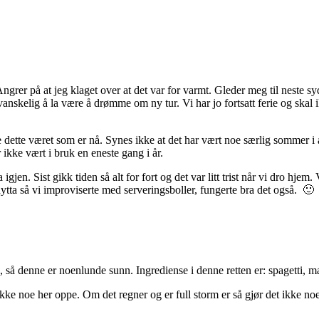
rer på at jeg klaget over at det var for varmt. Gleder meg til neste syden
nskelig å la være å drømme om ny tur. Vi har jo fortsatt ferie og skal ik
e dette været som er nå. Synes ikke at det har vært noe særlig sommer i 
ikke vært i bruk en eneste gang i år.
a igjen. Sist gikk tiden så alt for fort og det var litt trist når vi dro hje
hytta så vi improviserte med serveringsboller, fungerte bra det også. 🙂
, så denne er noenlunde sunn. Ingrediense i denne retten er: spagetti, m
ikke noe her oppe. Om det regner og er full storm er så gjør det ikke noe