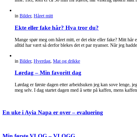
in
Bilder
,
Håret mitt
Ekte eller fake hår? Hva tror du?
Mange spør meg om håret mitt, er det ekte eller fake? Mitt hår e
alltid har vært så derfor blekes det et par nyanser. Når jeg had
in
Bilder
,
Hverdag
,
Mat og drikke
Lørdag – Min favoritt dag
Lørdag er første dagen etter arbeidsuken jeg kan sove lenge, jeg 
meg selv. I dag startet dagen med å sette på kaffen, mens kaffen
En uke i Ayia Napa er over – evaluering
Min første VLOG – VLOGG