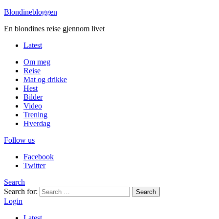
Blondinebloggen
En blondines reise gjennom livet
Latest
Om meg
Reise
Mat og drikke
Hest
Bilder
Video
Trening
Hverdag
Follow us
Facebook
Twitter
Search
Search for:
Search
Login
Latest