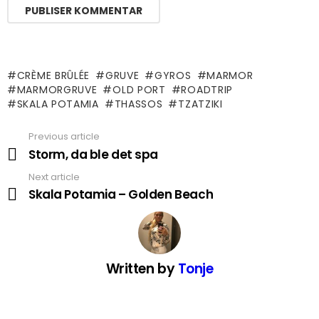
CRÈME BRÛLÉE
GRUVE
GYROS
MARMOR
MARMORGRUVE
OLD PORT
ROADTRIP
SKALA POTAMIA
THASSOS
TZATZIKI
Previous article
See
more
Storm, da ble det spa
Next article
Skala Potamia – Golden Beach
Written by
Tonje