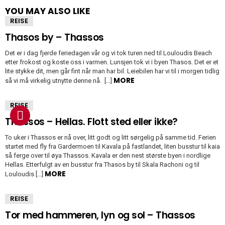
YOU MAY ALSO LIKE
REISE
Thasos by – Thassos
Det er i dag fjerde feriedagen vår og vi tok turen ned til Louloudis Beach
etter frokost og koste oss i varmen. Lunsjen tok vi i byen Thasos. Det er et
lite stykke dit, men går fint når man har bil. Leiebilen har vi til i morgen tidlig
MORE
så vi må virkelig utnytte denne nå. […]
REISE
Thassos – Hellas. Flott sted eller ikke?
To uker i Thassos er nå over, litt godt og litt sørgelig på samme tid. Ferien
startet med fly fra Gardermoen til Kavala på fastlandet, liten busstur til kaia
så ferge over til øya Thassos. Kavala er den nest største byen i nordlige
Hellas. Etterfulgt av en busstur fra Thasos by til Skala Rachoni og til
MORE
Louloudis […]
REISE
Tor med hammeren, lyn og sol – Thassos