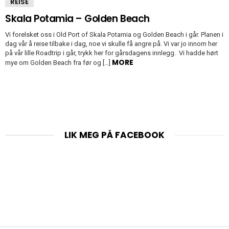
REISE
Skala Potamia – Golden Beach
Vi forelsket oss i Old Port of Skala Potamia og Golden Beach i går. Planen i
dag vår å reise tilbake i dag, noe vi skulle få angre på. Vi var jo innom her
på vår lille Roadtrip i går, trykk her for gårsdagens innlegg. Vi hadde hørt
MORE
mye om Golden Beach fra før og […]
LIK MEG PÅ FACEBOOK