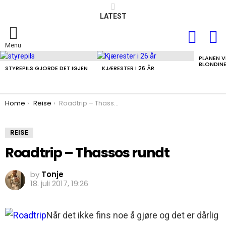
LATEST
FOLLOW
S
US
Menu
PLANEN V
LATEST
BLONDIN
STORIES
STYREPILS GJORDE DET IGJEN
KJÆRESTER I 26 ÅR
You are here:
Home
Reise
Roadtrip – Thassos rundt
REISE
Roadtrip – Thassos rundt
by
Tonje
18. juli 2017, 19:26
Når det ikke fins noe å gjøre og det er dårlig