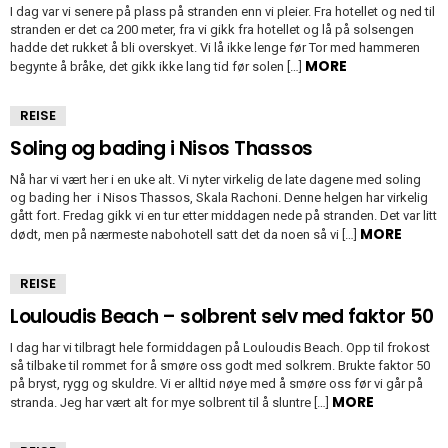
I dag var vi senere på plass på stranden enn vi pleier. Fra hotellet og ned til
stranden er det ca 200 meter, fra vi gikk fra hotellet og lå på solsengen
hadde det rukket å bli overskyet. Vi lå ikke lenge før Tor med hammeren
MORE
begynte å bråke, det gikk ikke lang tid før solen […]
REISE
Soling og bading i Nisos Thassos
Nå har vi vært her i en uke alt. Vi nyter virkelig de late dagene med soling
og bading her i Nisos Thassos, Skala Rachoni. Denne helgen har virkelig
gått fort. Fredag gikk vi en tur etter middagen nede på stranden. Det var litt
MORE
dødt, men på nærmeste nabohotell satt det da noen så vi […]
REISE
Louloudis Beach – solbrent selv med faktor 50
I dag har vi tilbragt hele formiddagen på Louloudis Beach. Opp til frokost
så tilbake til rommet for å smøre oss godt med solkrem. Brukte faktor 50
på bryst, rygg og skuldre. Vi er alltid nøye med å smøre oss før vi går på
MORE
stranda. Jeg har vært alt for mye solbrent til å sluntre […]