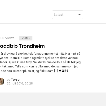
88
Views
REISE
oadtrip Trondheim
går drev jeg å sjekket telefonabonnementet mitt. Har hørt så
ye om Roam like Home og måtte sjekke om dette var noe
lenor Djuice kunne tilby. Nei det kunne de ikke så da tok jeg
ontakt med Telia som kunne tilby meg det samme som jeg
MORE
dde hos Telenor pluss at jeg fikk Roam […]
by
Tonje
25. juli 2016, 20:28