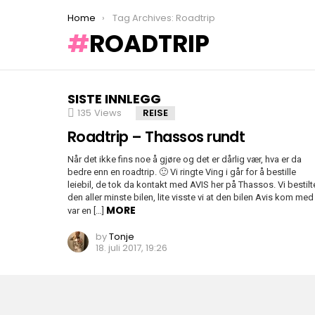
You are here:
Home
Tag Archives: Roadtrip
ROADTRIP
SISTE INNLEGG
135
Views
REISE
Roadtrip – Thassos rundt
Når det ikke fins noe å gjøre og det er dårlig vær, hva er da
bedre enn en roadtrip. 🙂 Vi ringte Ving i går for å bestille
leiebil, de tok da kontakt med AVIS her på Thassos. Vi bestilt
den aller minste bilen, lite visste vi at den bilen Avis kom med
MORE
var en […]
by
Tonje
18. juli 2017, 19:26