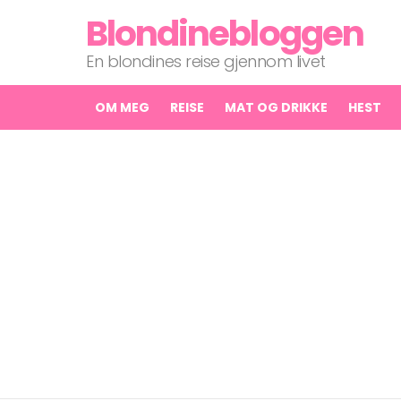
Blondinebloggen
En blondines reise gjennom livet
OM MEG
REISE
MAT OG DRIKKE
HEST