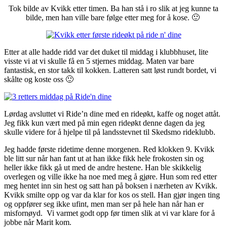
Tok bilde av Kvikk etter timen. Ba han stå i ro slik at jeg kunne ta
bilde, men han ville bare følge etter meg for å kose. 🙂
Etter at alle hadde ridd var det duket til middag i klubbhuset, lite
visste vi at vi skulle få en 5 stjernes middag. Maten var bare
fantastisk, en stor takk til kokken. Latteren satt løst rundt bordet, vi
skålte og koste oss 🙂
Lørdag avsluttet vi Ride’n dine med en rideøkt, kaffe og noget attåt.
Jeg fikk kun vært med på min egen rideøkt denne dagen da jeg
skulle videre for å hjelpe til på landsstevnet til Skedsmo rideklubb.
Jeg hadde første ridetime denne morgenen. Red klokken 9. Kvikk
ble litt sur når han fant ut at han ikke fikk hele frokosten sin og
heller ikke fikk gå ut med de andre hestene. Han ble skikkelig
overlegen og ville ikke ha noe med meg å gjøre. Hun som red etter
meg hentet inn sin hest og satt han på boksen i nærheten av Kvikk.
Kvikk smilte opp og var da klar for kos os stell. Han gjør ingen ting
og oppfører seg ikke ufint, men man ser på hele han når han er
misfornøyd. Vi varmet godt opp før timen slik at vi var klare for å
jobbe når Marit kom.