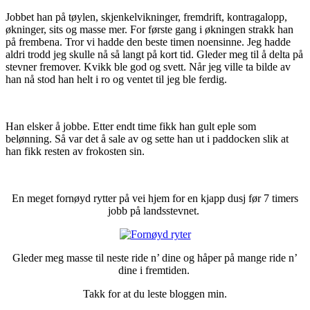
Jobbet han på tøylen, skjenkelvikninger, fremdrift, kontragalopp,
økninger, sits og masse mer. For første gang i økningen strakk han
på frembena. Tror vi hadde den beste timen noensinne. Jeg hadde
aldri trodd jeg skulle nå så langt på kort tid. Gleder meg til å delta på
stevner fremover. Kvikk ble god og svett. Når jeg ville ta bilde av
han nå stod han helt i ro og ventet til jeg ble ferdig.
Han elsker å jobbe. Etter endt time fikk han gult eple som
belønning. Så var det å sale av og sette han ut i paddocken slik at
han fikk resten av frokosten sin.
En meget fornøyd rytter på vei hjem for en kjapp dusj før 7 timers
jobb på landsstevnet.
Gleder meg masse til neste ride n’ dine og håper på mange ride n’
dine i fremtiden.
Takk for at du leste bloggen min.