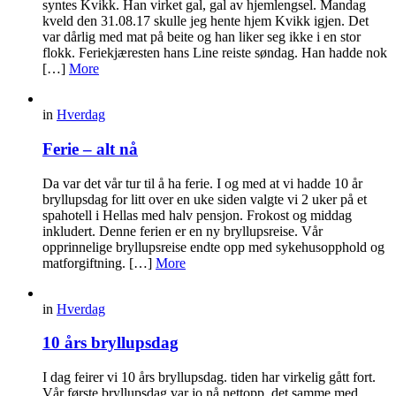
syntes Kvikk. Han virket gal, gal av hjemlengsel. Mandag
kveld den 31.08.17 skulle jeg hente hjem Kvikk igjen. Det
var dårlig med mat på beite og han liker seg ikke i en stor
flokk. Feriekjæresten hans Line reiste søndag. Han hadde nok
[…]
More
in
Hverdag
Ferie – alt nå
Da var det vår tur til å ha ferie. I og med at vi hadde 10 år
bryllupsdag for litt over en uke siden valgte vi 2 uker på et
spahotell i Hellas med halv pensjon. Frokost og middag
inkludert. Denne ferien er en ny bryllupsreise. Vår
opprinnelige bryllupsreise endte opp med sykehusopphold og
matforgiftning. […]
More
in
Hverdag
10 års bryllupsdag
I dag feirer vi 10 års bryllupsdag. tiden har virkelig gått fort.
Vår første bryllupsdag var jo nå nettopp, det samme med