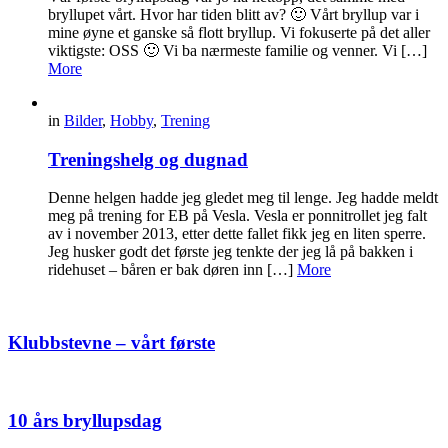
bryllupet vårt. Hvor har tiden blitt av? 🙂 Vårt bryllup var i
mine øyne et ganske så flott bryllup. Vi fokuserte på det aller
viktigste: OSS 🙂 Vi ba nærmeste familie og venner. Vi […]
More
in
Bilder
,
Hobby
,
Trening
Treningshelg og dugnad
Denne helgen hadde jeg gledet meg til lenge. Jeg hadde meldt
meg på trening for EB på Vesla. Vesla er ponnitrollet jeg falt
av i november 2013, etter dette fallet fikk jeg en liten sperre.
Jeg husker godt det første jeg tenkte der jeg lå på bakken i
ridehuset – båren er bak døren inn […]
More
Klubbstevne – vårt første
10 års bryllupsdag