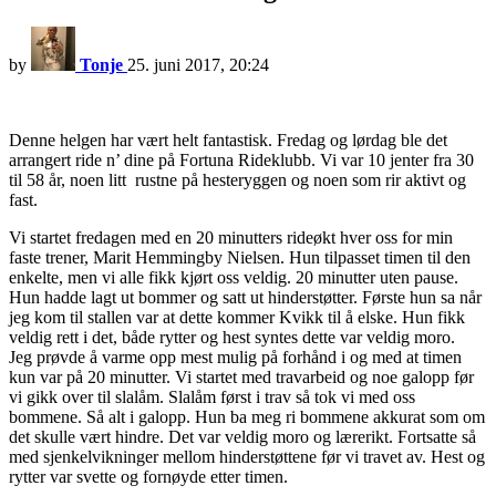
by
Tonje
25. juni 2017, 20:24
Denne helgen har vært helt fantastisk. Fredag og lørdag ble det
arrangert ride n’ dine på Fortuna Rideklubb. Vi var 10 jenter fra 30
til 58 år, noen litt rustne på hesteryggen og noen som rir aktivt og
fast.
Vi startet fredagen med en 20 minutters rideøkt hver oss for min
faste trener, Marit Hemmingby Nielsen. Hun tilpasset timen til den
enkelte, men vi alle fikk kjørt oss veldig. 20 minutter uten pause.
Hun hadde lagt ut bommer og satt ut hinderstøtter. Første hun sa når
jeg kom til stallen var at dette kommer Kvikk til å elske. Hun fikk
veldig rett i det, både rytter og hest syntes dette var veldig moro.
Jeg prøvde å varme opp mest mulig på forhånd i og med at timen
kun var på 20 minutter. Vi startet med travarbeid og noe galopp før
vi gikk over til slalåm. Slalåm først i trav så tok vi med oss
bommene. Så alt i galopp. Hun ba meg ri bommene akkurat som om
det skulle vært hindre. Det var veldig moro og lærerikt. Fortsatte så
med sjenkelvikninger mellom hinderstøttene før vi travet av. Hest og
rytter var svette og fornøyde etter timen.