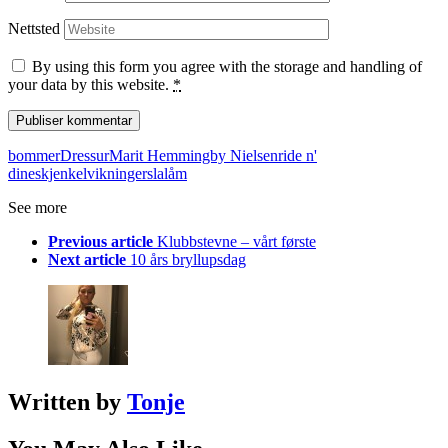
Nettsted
By using this form you agree with the storage and handling of
your data by this website.
*
bommer
Dressur
Marit Hemmingby Nielsen
ride n'
dine
skjenkelvikninger
slalåm
See more
Previous article
Klubbstevne – vårt første
Next article
10 års bryllupsdag
Written by
Tonje