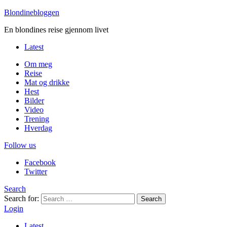
Blondinebloggen
En blondines reise gjennom livet
Latest
Om meg
Reise
Mat og drikke
Hest
Bilder
Video
Trening
Hverdag
Follow us
Facebook
Twitter
Search
Search for:
Search
Login
Latest