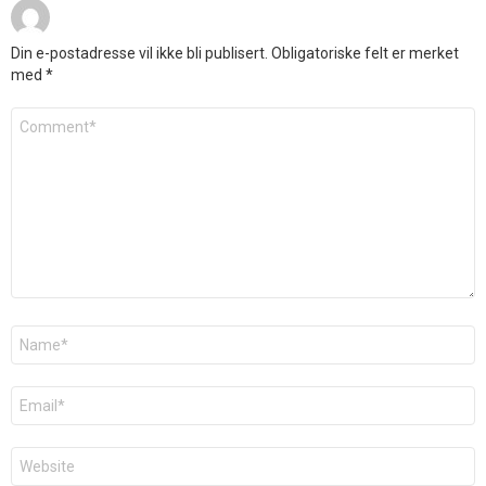
Din e-postadresse vil ikke bli publisert.
Obligatoriske felt er merket
med
*
Kommentar
*
Navn
*
E-
post
*
Nettsted