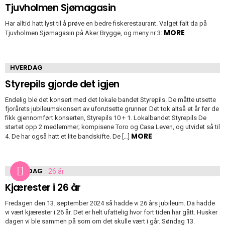
Tjuvholmen Sjømagasin
Har alltid hatt lyst til å prøve en bedre fiskerestaurant. Valget falt da på
MORE
Tjuvholmen Sjømagasin på Aker Brygge, og meny nr 3:
HVERDAG
Styrepils gjorde det igjen
Endelig ble det konsert med det lokale bandet Styrepils. De måtte utsette
fjorårets jubileumskonsert av uforutsette grunner. Det tok altså et år før de
fikk gjennomført konserten, Styrepils 10 + 1. Lokalbandet Styrepils De
startet opp 2 medlemmer; kompisene Toro og Casa Leven, og utvidet så til
MORE
4. De har også hatt et lite bandskifte. De […]
HVERDAG
Kjærester i 26 år
Fredagen den 13. september 2024 så hadde vi 26 års jubileum. Da hadde
vi vært kjærester i 26 år. Det er helt ufattelig hvor fort tiden har gått. Husker
dagen vi ble sammen på som om det skulle vært i går. Søndag 13.