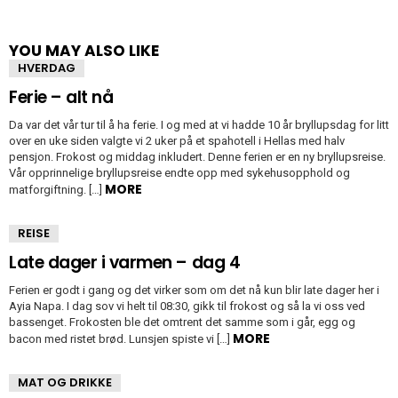
YOU MAY ALSO LIKE
HVERDAG
Ferie – alt nå
Da var det vår tur til å ha ferie. I og med at vi hadde 10 år bryllupsdag for litt
over en uke siden valgte vi 2 uker på et spahotell i Hellas med halv
pensjon. Frokost og middag inkludert. Denne ferien er en ny bryllupsreise.
Vår opprinnelige bryllupsreise endte opp med sykehusopphold og
MORE
matforgiftning. […]
REISE
Late dager i varmen – dag 4
Ferien er godt i gang og det virker som om det nå kun blir late dager her i
Ayia Napa. I dag sov vi helt til 08:30, gikk til frokost og så la vi oss ved
bassenget. Frokosten ble det omtrent det samme som i går, egg og
MORE
bacon med ristet brød. Lunsjen spiste vi […]
MAT OG DRIKKE