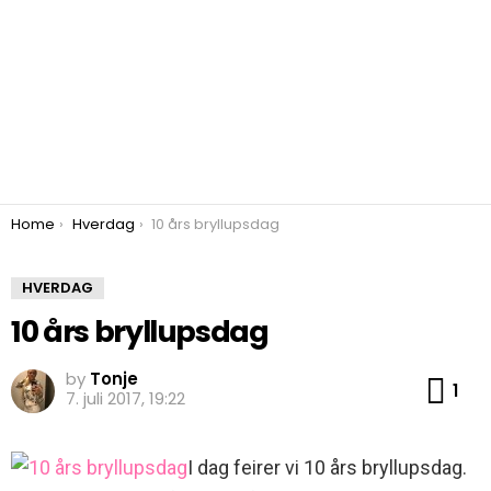
You are here:
Home
Hverdag
10 års bryllupsdag
HVERDAG
10 års bryllupsdag
by
Tonje
Co
1
7. juli 2017, 19:22
I dag feirer vi 10 års bryllupsdag.