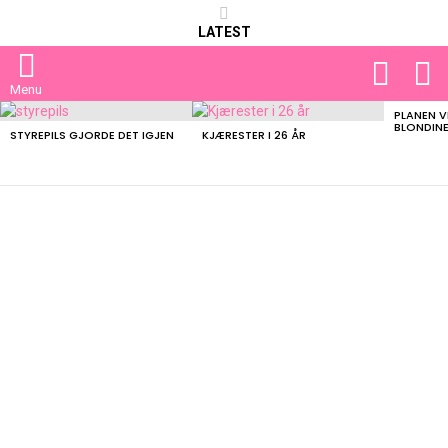
LATEST
FOLLOW
S
US
Menu
PLANEN V
LATEST
BLONDIN
STORIES
STYREPILS GJORDE DET IGJEN
KJÆRESTER I 26 ÅR