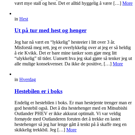
vært mye stall og hest. Det er alltid hyggelig å være […]
More
in
Hest
Ut på tur med hest og henger
Jeg har nå vært en “lykkelig” hesteeier i litt over 3 år.
Misforstå meg rett, jeg er overlykkelig over at jeg er så heldig
å eie Kvikk. Det er bare mine tanker som gjør meg litt
“ulykkelig” til tider. Uansett hva jeg skal gjøre så tenker jeg ut
alle mulige konsekvenser. Da ikke de positive, […]
More
in
Hverdag
Hestebilen er i boks
Endelig er hestebilen i boks. Er man hestejente trenger man er
god hestebil også. Det å dra hestehenger med en Mitsubishi
Outlander PHEV er ikke akkurat optimalt. Vi var veldig
fornøyde med Outlanderen foruten det å trekke en lastet
hestehenger så jeg har lenge gått å tenkt på å skaffe meg en
skikkelig trekkbil. Jeg […]
More