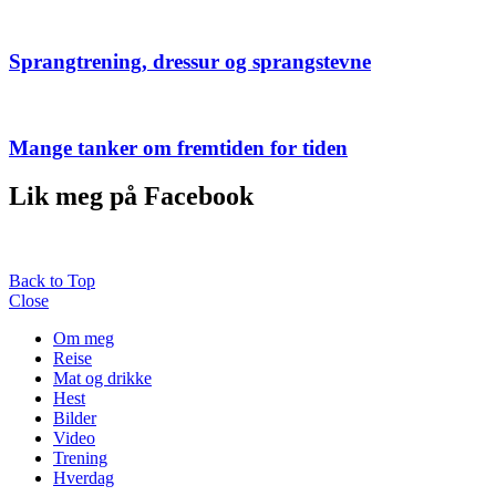
Sprangtrening, dressur og sprangstevne
Mange tanker om fremtiden for tiden
Lik meg på Facebook
Back to Top
Close
Om meg
Reise
Mat og drikke
Hest
Bilder
Video
Trening
Hverdag