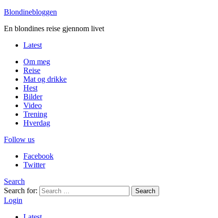
Blondinebloggen
En blondines reise gjennom livet
Latest
Om meg
Reise
Mat og drikke
Hest
Bilder
Video
Trening
Hverdag
Follow us
Facebook
Twitter
Search
Search for:
Search
Login
Latest