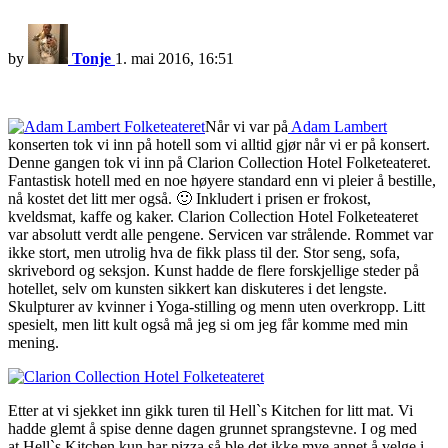
by
Tonje
1. mai 2016, 16:51
Når vi var på
Adam Lambert
konserten tok vi inn på hotell som vi alltid gjør når vi er på konsert.
Denne gangen tok vi inn på Clarion Collection Hotel Folketeateret.
Fantastisk hotell med en noe høyere standard enn vi pleier å bestille,
nå kostet det litt mer også. 🙂 Inkludert i prisen er frokost,
kveldsmat, kaffe og kaker. Clarion Collection Hotel Folketeateret
var absolutt verdt alle pengene. Servicen var strålende. Rommet var
ikke stort, men utrolig hva de fikk plass til der. Stor seng, sofa,
skrivebord og seksjon. Kunst hadde de flere forskjellige steder på
hotellet, selv om kunsten sikkert kan diskuteres i det lengste.
Skulpturer av kvinner i Yoga-stilling og menn uten overkropp. Litt
spesielt, men litt kult også må jeg si om jeg får komme med min
mening.
Etter at vi sjekket inn gikk turen til Hell`s Kitchen for litt mat. Vi
hadde glemt å spise denne dagen grunnet sprangstevne. I og med
at Hell`s Kitchen kun har pizza så ble det ikke mye annet å velge i.