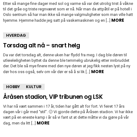
Etter så mange fine dager med sol og varme så var det utrolig trist å våkne
til det gråe og triste regnværet som er nå. Når man da attpåtil er på hotell i
Oslo sentrum så har man ikke så mange valgmuligheter som man ville hatt
MORE
hjemme. Hjemme hadde jeg satt på vaskemaskinen og en […]
HVERDAG
Torsdag alt nå – snart helg
Da var det torsdag alt, denne uken har flydd fra meg. I dag ble døren til
utleieleiligheten byttet da denne ble temmelig ubrukelig etter innbruddet
der. Det ble så mye finere med den nye døren at jeg fikk nesten lyst på ny
MORE
dør hos oss også, selv om vår dør er så å si lik […]
HOBBY
KULTUR
Åråsen stadion, VIP tribunen og LSK
Vi har nå vært sammen i 17 år, tiden har gått alt for fort. Vi feiret 17 års
dagen vår i går med “stil”. 🙂 Vi gjorde dette på Åråsen stadion. Vi har ikke
vært på en eneste kamp i år så vi fant ut at dette måtte vi da gjøre på vår
MORE
dag, men da litt […]