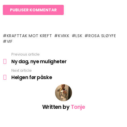
KRAFTTAK MOT KREFT
KVIKK
LSK
ROSA SLØYFE
VIF
Previous article
See
more
Ny dag, nye muligheter
Next article
Helgen før påske
Written by
Tonje