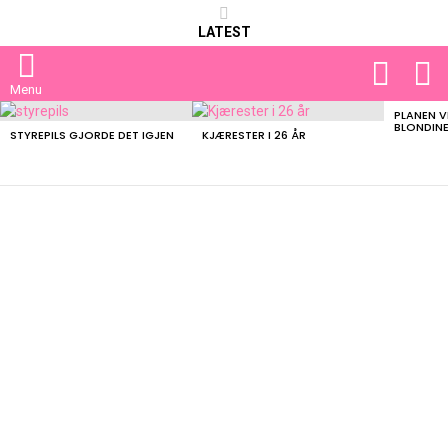
LATEST
FOLLOW
S
US
Menu
PLANEN V
LATEST
BLONDIN
STORIES
STYREPILS GJORDE DET IGJEN
KJÆRESTER I 26 ÅR