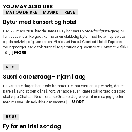
YOU MAY ALSO LIKE
MAT OG DRIKKE
MUSIKK
REISE
Bytur med konsert og hotell
Den 22. mars 2016 hadde James Bay konsert i Norge for første gang. Vi
fant ut at vi da like godt kunne ta en skikkelig bytur med hotell, spise ute
og da selvfølgelig konserten. Vi sjekket inn på Comfort Hotell Express
Youngstorget før vi tok turen til Majorstuen og Kverneriet. Rommet vi fikk i
MORE
10. […]
REISE
Sushi date lørdag – hjem i dag
Da var siste dagen her i Oslo kommet. Det har vært en super helg, det er
bare så synd at den går så fort. Vi hadde sushi date i går lørdag og i dag
skal vi på Chateau Neuf for å se Grease. Jeg elsker filmen så jeg gleder
MORE
meg masse. Blir nok ikke det samme […]
REISE
Fy for en trist søndag