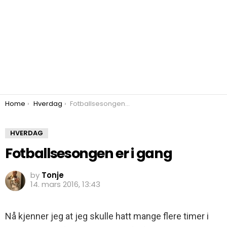
You are here:
Home
Hverdag
Fotballsesongen er i gang
HVERDAG
Fotballsesongen er i gang
by
Tonje
14. mars 2016, 13:43
Nå kjenner jeg at jeg skulle hatt mange flere timer i