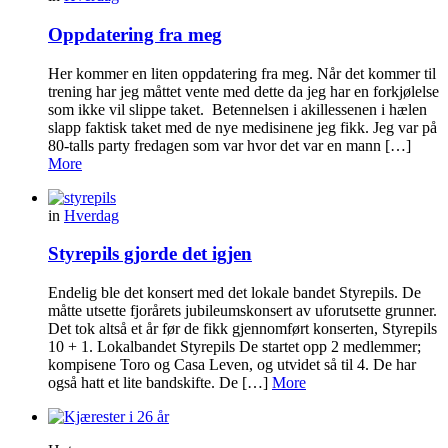
Oppdatering fra meg
Her kommer en liten oppdatering fra meg. Når det kommer til
trening har jeg måttet vente med dette da jeg har en forkjølelse
som ikke vil slippe taket. Betennelsen i akillessenen i hælen
slapp faktisk taket med de nye medisinene jeg fikk. Jeg var på
80-talls party fredagen som var hvor det var en mann […]
More
in
Hverdag
Styrepils gjorde det igjen
Endelig ble det konsert med det lokale bandet Styrepils. De
måtte utsette fjorårets jubileumskonsert av uforutsette grunner.
Det tok altså et år før de fikk gjennomført konserten, Styrepils
10 + 1. Lokalbandet Styrepils De startet opp 2 medlemmer;
kompisene Toro og Casa Leven, og utvidet så til 4. De har
også hatt et lite bandskifte. De […]
More