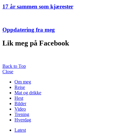
17 år sammen som kjærester
Oppdatering fra meg
Lik meg på Facebook
Back to Top
Close
Om meg
Reise
Mat og drikke
Hest
Bilder
Video
Trening
Hverdag
Latest