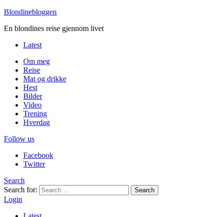
Blondinebloggen
En blondines reise gjennom livet
Latest
Om meg
Reise
Mat og drikke
Hest
Bilder
Video
Trening
Hverdag
Follow us
Facebook
Twitter
Search
Search for:
Search
Login
Latest