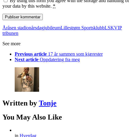
By using this form you agree with the storage and handling of
your data by this website.
*
Åråsen stadion
årsdag
jubileum
Lillestrøm Sportsklubb
LSK
VIP
tribunen
See more
Previous article
17 år sammen som kjærester
Next article
Oppdatering fra meg
Written by
Tonje
You May Also Like
in
Hverdag