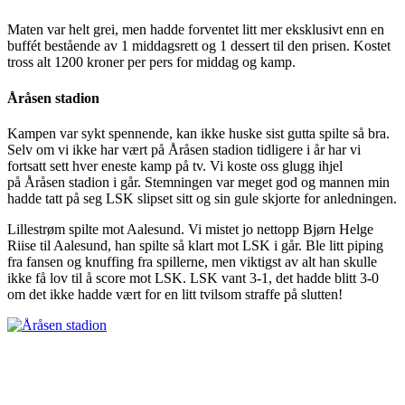
Maten var helt grei, men hadde forventet litt mer eksklusivt enn en
buffét bestående av 1 middagsrett og 1 dessert til den prisen. Kostet
tross alt 1200 kroner per pers for middag og kamp.
Åråsen stadion
Kampen var sykt spennende, kan ikke huske sist gutta spilte så bra.
Selv om vi ikke har vært på Åråsen stadion tidligere i år har vi
fortsatt sett hver eneste kamp på tv. Vi koste oss glugg ihjel
på Åråsen stadion i går. Stemningen var meget god og mannen min
hadde tatt på seg LSK slipset sitt og sin gule skjorte for anledningen.
Lillestrøm spilte mot Aalesund. Vi mistet jo nettopp Bjørn Helge
Riise til Aalesund, han spilte så klart mot LSK i går. Ble litt piping
fra fansen og knuffing fra spillerne, men viktigst av alt han skulle
ikke få lov til å score mot LSK. LSK vant 3-1, det hadde blitt 3-0
om det ikke hadde vært for en litt tvilsom straffe på slutten!