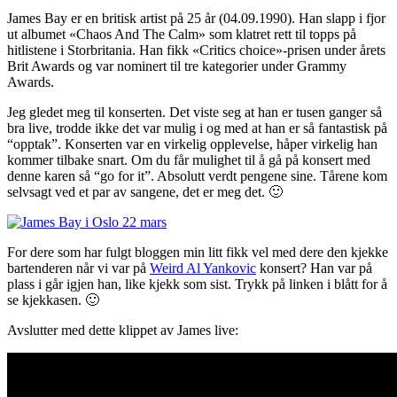
James Bay er en britisk artist på 25 år (04.09.1990). Han slapp i fjor
ut albumet «Chaos And The Calm» som klatret rett til topps på
hitlistene i Storbritania. Han fikk «Critics choice»-prisen under årets
Brit Awards og var nominert til tre kategorier under Grammy
Awards.
Jeg gledet meg til konserten. Det viste seg at han er tusen ganger så
bra live, trodde ikke det var mulig i og med at han er så fantastisk på
“opptak”. Konserten var en virkelig opplevelse, håper virkelig han
kommer tilbake snart. Om du får mulighet til å gå på konsert med
denne karen så “go for it”. Absolutt verdt pengene sine. Tårene kom
selvsagt ved et par av sangene, det er meg det. 🙂
For dere som har fulgt bloggen min litt fikk vel med dere den kjekke
bartenderen når vi var på
Weird Al Yankovic
konsert? Han var på
plass i går igjen han, like kjekk som sist. Trykk på linken i blått for å
se kjekkasen. 🙂
Avslutter med dette klippet av James live: