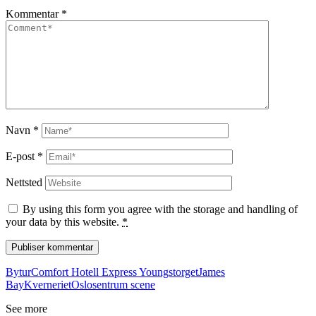
Kommentar
*
Navn
*
E-post
*
Nettsted
By using this form you agree with the storage and handling of
your data by this website.
*
Bytur
Comfort Hotell Express Youngstorget
James
Bay
Kverneriet
Oslo
sentrum scene
See more