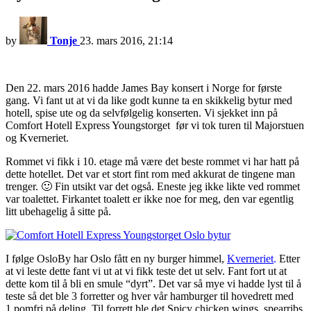
by
Tonje
23. mars 2016, 21:14
Den 22. mars 2016 hadde James Bay konsert i Norge for første
gang. Vi fant ut at vi da like godt kunne ta en skikkelig bytur med
hotell, spise ute og da selvfølgelig konserten. Vi sjekket inn på
Comfort Hotell Express Youngstorget før vi tok turen til Majorstuen
og Kverneriet.
Rommet vi fikk i 10. etage må være det beste rommet vi har hatt på
dette hotellet. Det var et stort fint rom med akkurat de tingene man
trenger. 🙂 Fin utsikt var det også. Eneste jeg ikke likte ved rommet
var toalettet. Firkantet toalett er ikke noe for meg, den var egentlig
litt ubehagelig å sitte på.
I følge OsloBy har Oslo fått en ny burger himmel,
Kverneriet
.
Etter
at vi leste dette fant vi ut at vi fikk teste det ut selv. Fant fort ut at
dette kom til å bli en smule “dyrt”. Det var så mye vi hadde lyst til å
teste så det ble 3 forretter og hver vår hamburger til hovedrett med
1 pomfri på deling. Til forrett ble det Spicy chicken wings, spearribs