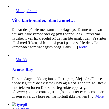
in
Mat og drikke
Ville karbonader, blant annet…
Da var det på tide med sunne middagstips. Denne uken var
det laks, ville karbonader og pytt i panne. 2 av 3 retter var
nydelig, 1 var litt kjedelig og det var lite smak i den. Vi starter
alltid med fisken, så hadde vi pytt i panne så ble det ville
karbonader som søndagsmiddag. Laks […]
More
in
Musikk
James Bay
Her om dagen gikk jeg inn på Instagram, Alejandro Fuentes
hadde lagt ut bilde av James Bay og Need The Sun To Break
med teksten for en låt <3 <3 Jeg søkte opp sangen
på www.youtube.com og fikk gåsehud: Her er et par sanger
til som er verdt å høre på, har fortsatt ikke hørt en […]
More
in
Hverdag