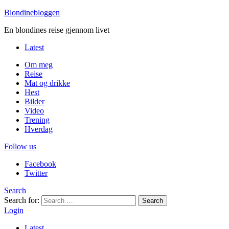
Blondinebloggen
En blondines reise gjennom livet
Latest
Om meg
Reise
Mat og drikke
Hest
Bilder
Video
Trening
Hverdag
Follow us
Facebook
Twitter
Search
Search for:
Search
Login
Latest