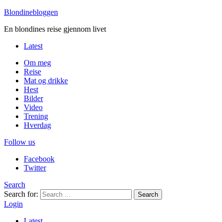
Blondinebloggen
En blondines reise gjennom livet
Latest
Om meg
Reise
Mat og drikke
Hest
Bilder
Video
Trening
Hverdag
Follow us
Facebook
Twitter
Search
Search for:
Search
Login
Latest