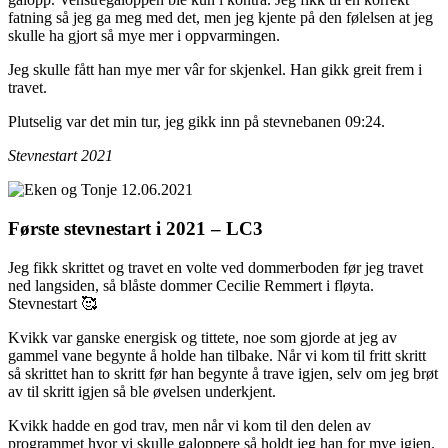
fatning så jeg ga meg med det, men jeg kjente på den følelsen at jeg
skulle ha gjort så mye mer i oppvarmingen.
Jeg skulle fått han mye mer vâr for skjenkel. Han gikk greit frem i
travet.
Plutselig var det min tur, jeg gikk inn på stevnebanen 09:24.
Stevnestart 2021
Første stevnestart i 2021 – LC3
Jeg fikk skrittet og travet en volte ved dommerboden før jeg travet
ned langsiden, så blåste dommer Cecilie Remmert i fløyta.
Stevnestart 🥰
Kvikk var ganske energisk og tittete, noe som gjorde at jeg av
gammel vane begynte å holde han tilbake. Når vi kom til fritt skritt
så skrittet han to skritt før han begynte å trave igjen, selv om jeg brøt
av til skritt igjen så ble øvelsen underkjent.
Kvikk hadde en god trav, men når vi kom til den delen av
programmet hvor vi skulle galoppere så holdt jeg han for mye igjen.