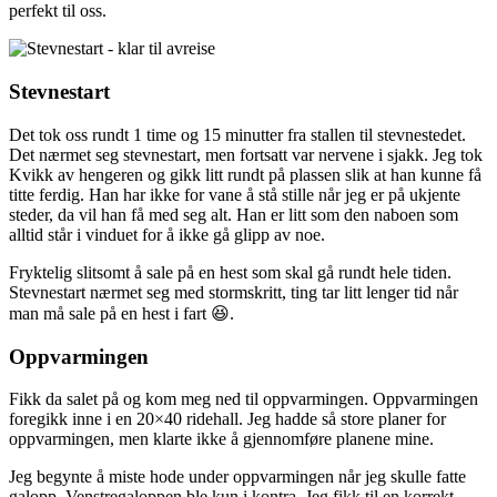
perfekt til oss.
Stevnestart
Det tok oss rundt 1 time og 15 minutter fra stallen til stevnestedet.
Det nærmet seg stevnestart, men fortsatt var nervene i sjakk. Jeg tok
Kvikk av hengeren og gikk litt rundt på plassen slik at han kunne få
titte ferdig. Han har ikke for vane å stå stille når jeg er på ukjente
steder, da vil han få med seg alt. Han er litt som den naboen som
alltid står i vinduet for å ikke gå glipp av noe.
Fryktelig slitsomt å sale på en hest som skal gå rundt hele tiden.
Stevnestart nærmet seg med stormskritt, ting tar litt lenger tid når
man må sale på en hest i fart 😆.
Oppvarmingen
Fikk da salet på og kom meg ned til oppvarmingen. Oppvarmingen
foregikk inne i en 20×40 ridehall. Jeg hadde så store planer for
oppvarmingen, men klarte ikke å gjennomføre planene mine.
Jeg begynte å miste hode under oppvarmingen når jeg skulle fatte
galopp. Venstregaloppen ble kun i kontra. Jeg fikk til en korrekt