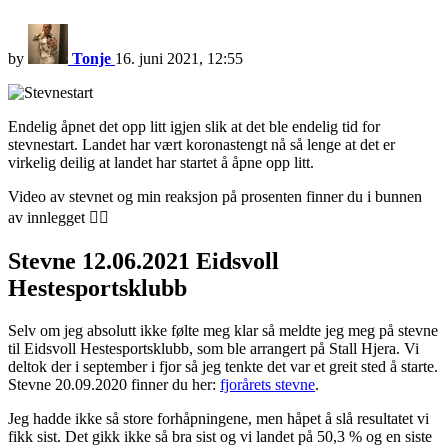
by
Tonje
16. juni 2021, 12:55
Endelig åpnet det opp litt igjen slik at det ble endelig tid for
stevnestart. Landet har vært koronastengt nå så lenge at det er
virkelig deilig at landet har startet å åpne opp litt.
Video av stevnet og min reaksjon på prosenten finner du i bunnen
av innlegget 👇🏻
Stevne 12.06.2021 Eidsvoll
Hestesportsklubb
Selv om jeg absolutt ikke følte meg klar så meldte jeg meg på stevne
til Eidsvoll Hestesportsklubb, som ble arrangert på Stall Hjera. Vi
deltok der i september i fjor så jeg tenkte det var et greit sted å starte.
Stevne 20.09.2020 finner du her:
fjorårets stevne
.
Jeg hadde ikke så store forhåpningene, men håpet å slå resultatet vi
fikk sist. Det gikk ikke så bra sist og vi landet på 50,3 % og en siste