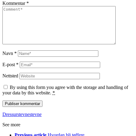
Kommentar
*
Navn
*
E-post
*
Nettsted
By using this form you agree with the storage and handling of
your data by this website.
*
Dressurstevne
stevne
See more
Previous article
Hvordan bli tøffere