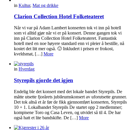
in
Kultur
,
Mat og drikke
Clarion Collection Hotel Folketeateret
Når vi var på Adam Lambert konserten tok vi inn på hotell
som vi alltid gjør når vi er på konsert. Denne gangen tok vi
inn på Clarion Collection Hotel Folketeateret. Fantastisk
hotell med en noe høyere standard enn vi pleier å bestille, nå
kostet det litt mer også. 🙂 Inkludert i prisen er frokost,
kveldsmat, […]
More
in
Hverdag
Styrepils gjorde det igjen
Endelig ble det konsert med det lokale bandet Styrepils. De
måtte utsette fjorårets jubileumskonsert av uforutsette grunner.
Det tok altså et år før de fikk gjennomført konserten, Styrepils
10 + 1. Lokalbandet Styrepils De startet opp 2 medlemmer;
kompisene Toro og Casa Leven, og utvidet så til 4. De har
også hatt et lite bandskifte. De […]
More