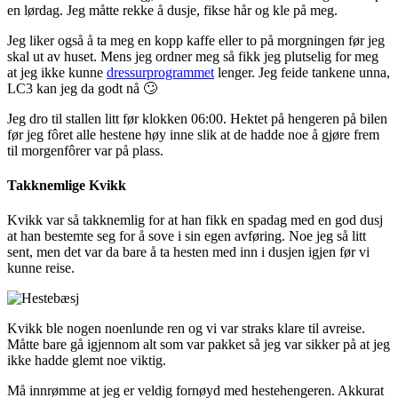
en lørdag. Jeg måtte rekke å dusje, fikse hår og kle på meg.
Jeg liker også å ta meg en kopp kaffe eller to på morgningen før jeg
skal ut av huset. Mens jeg ordner meg så fikk jeg plutselig for meg
at jeg ikke kunne
dressurprogrammet
lenger. Jeg feide tankene unna,
LC3 kan jeg da godt nå 🙄
Jeg dro til stallen litt før klokken 06:00. Hektet på hengeren på bilen
før jeg fôret alle hestene høy inne slik at de hadde noe å gjøre frem
til morgenfôrer var på plass.
Takknemlige Kvikk
Kvikk var så takknemlig for at han fikk en spadag med en god dusj
at han bestemte seg for å sove i sin egen avføring. Noe jeg så litt
sent, men det var da bare å ta hesten med inn i dusjen igjen før vi
kunne reise.
Kvikk ble nogen noenlunde ren og vi var straks klare til avreise.
Måtte bare gå igjennom alt som var pakket så jeg var sikker på at jeg
ikke hadde glemt noe viktig.
Må innrømme at jeg er veldig fornøyd med hestehengeren. Akkurat