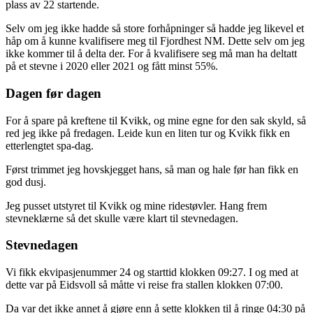
plass av 22 startende.
Selv om jeg ikke hadde så store forhåpninger så hadde jeg likevel et
håp om å kunne kvalifisere meg til Fjordhest NM. Dette selv om jeg
ikke kommer til å delta der. For å kvalifisere seg må man ha deltatt
på et stevne i 2020 eller 2021 og fått minst 55%.
Dagen før dagen
For å spare på kreftene til Kvikk, og mine egne for den sak skyld, så
red jeg ikke på fredagen. Leide kun en liten tur og Kvikk fikk en
etterlengtet spa-dag.
Først trimmet jeg hovskjegget hans, så man og hale før han fikk en
god dusj.
Jeg pusset utstyret til Kvikk og mine ridestøvler. Hang frem
stevneklærne så det skulle være klart til stevnedagen.
Stevnedagen
Vi fikk ekvipasjenummer 24 og starttid klokken 09:27. I og med at
dette var på Eidsvoll så måtte vi reise fra stallen klokken 07:00.
Da var det ikke annet å gjøre enn å sette klokken til å ringe 04:30 på