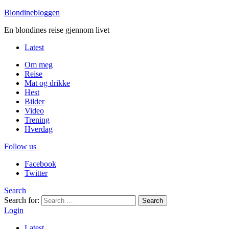
Blondinebloggen
En blondines reise gjennom livet
Latest
Om meg
Reise
Mat og drikke
Hest
Bilder
Video
Trening
Hverdag
Follow us
Facebook
Twitter
Search
Search for:
Search
Login
Latest