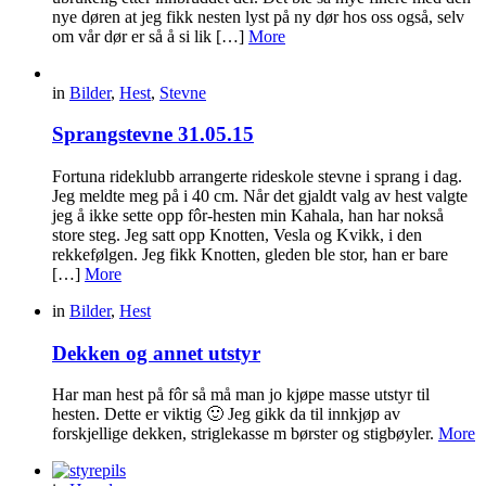
nye døren at jeg fikk nesten lyst på ny dør hos oss også, selv
om vår dør er så å si lik […]
More
in
Bilder
,
Hest
,
Stevne
Sprangstevne 31.05.15
Fortuna rideklubb arrangerte rideskole stevne i sprang i dag.
Jeg meldte meg på i 40 cm. Når det gjaldt valg av hest valgte
jeg å ikke sette opp fôr-hesten min Kahala, han har nokså
store steg. Jeg satt opp Knotten, Vesla og Kvikk, i den
rekkefølgen. Jeg fikk Knotten, gleden ble stor, han er bare
[…]
More
in
Bilder
,
Hest
Dekken og annet utstyr
Har man hest på fôr så må man jo kjøpe masse utstyr til
hesten. Dette er viktig 🙂 Jeg gikk da til innkjøp av
forskjellige dekken, striglekasse m børster og stigbøyler.
More