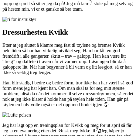
hopp og sprett så sitter jeg da på! Jeg må lære å stole på meg selv og
på hesten min, vi er et ganske så bra team.
Dressurhesten Kvikk
Etter at jeg sluttet å klamre meg fast til tøylene og bremse Kvikk
hele tiden så har han virkelig utviklet seg. Han har fått en god
fremdrift i alle gangarter, skritt – trav – galopp. Han kan være litt
“treig” og daffete i traven når vi varmer opp. Løsningen blir da å
galoppere litt. Når han begynner å bli varm og litt løsgjort, så er han
ikke så veldig treg lenger.
Han blir stadig i bedre og bedre form, tror ikke han har vært i så god
form mens jeg har kjent han. Om man skal ta for seg mitt største
problem, altså da når det kommer til selve dressurdrømmen, så er det
nok at jeg ikke klarer å holde han på tøylen hele tiden. Han går på
tøylen en halv volte også er det opp med hodet igjen 🙄
Jeg har lagt opp en treningsplan for Kvikk og meg for ut april så får
jeg ta en evaluering etter det. Ønsk meg lykke til 🥰Jeg håper jo