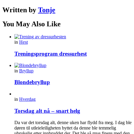
Written by
Tonje
You May Also Like
in
Hest
Treningsprogram dressurhest
in
Bryllup
Blondebryllup
in
Hverdag
Torsdag alt nå – snart helg
Da var det torsdag alt, denne uken har flydd fra meg. I dag ble
døren til utleieleiligheten byttet da denne ble temmelig
ubrukelig etter innbruddet der. Det ble så mye finere med den