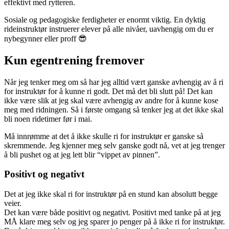
effektivt med rytteren.
Sosiale og pedagogiske ferdigheter er enormt viktig. En dyktig
rideinstruktør instruerer elever på alle nivåer, uavhengig om du er
nybegynner eller proff 😎
Kun egentrening fremover
Når jeg tenker meg om så har jeg alltid vært ganske avhengig av å ri
for instruktør for å kunne ri godt. Det må det bli slutt på! Det kan
ikke være slik at jeg skal være avhengig av andre for å kunne kose
meg med ridningen. Så i første omgang så tenker jeg at det ikke skal
bli noen ridetimer før i mai.
Må innrømme at det å ikke skulle ri for instruktør er ganske så
skremmende. Jeg kjenner meg selv ganske godt nå, vet at jeg trenger
å bli pushet og at jeg lett blir “vippet av pinnen”.
Positivt og negativt
Det at jeg ikke skal ri for instruktør på en stund kan absolutt begge
veier.
Det kan være både positivt og negativt. Positivt med tanke på at jeg
MÅ klare meg selv og jeg sparer jo penger på å ikke ri for instruktør.