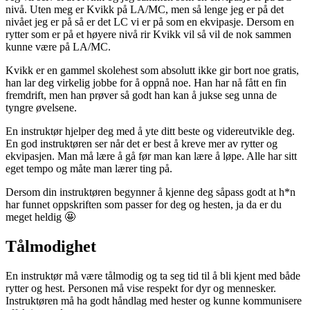
nivå. Uten meg er Kvikk på LA/MC, men så lenge jeg er på det
nivået jeg er på så er det LC vi er på som en ekvipasje. Dersom en
rytter som er på et høyere nivå rir Kvikk vil så vil de nok sammen
kunne være på LA/MC.
Kvikk er en gammel skolehest som absolutt ikke gir bort noe gratis,
han lar deg virkelig jobbe for å oppnå noe. Han har nå fått en fin
fremdrift, men han prøver så godt han kan å jukse seg unna de
tyngre øvelsene.
En instruktør hjelper deg med å yte ditt beste og videreutvikle deg.
En god instruktøren ser når det er best å kreve mer av rytter og
ekvipasjen. Man må lære å gå før man kan lære å løpe. Alle har sitt
eget tempo og måte man lærer ting på.
Dersom din instruktøren begynner å kjenne deg såpass godt at h*n
har funnet oppskriften som passer for deg og hesten, ja da er du
meget heldig 🤩
Tålmodighet
En instruktør må være tålmodig og ta seg tid til å bli kjent med både
rytter og hest. Personen må vise respekt for dyr og mennesker.
Instruktøren må ha godt håndlag med hester og kunne kommunisere