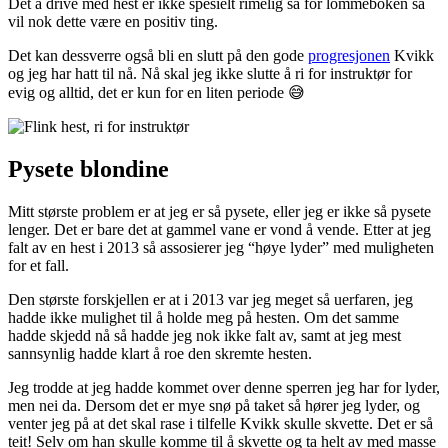
Det å drive med hest er ikke spesielt rimelig så for lommeboken så
vil nok dette være en positiv ting.
Det kan dessverre også bli en slutt på den gode
progresjonen
Kvikk
og jeg har hatt til nå. Nå skal jeg ikke slutte å ri for instruktør for
evig og alltid, det er kun for en liten periode 😅
Pysete blondine
Mitt største problem er at jeg er så pysete, eller jeg er ikke så pysete
lenger. Det er bare det at gammel vane er vond å vende. Etter at jeg
falt av en hest i 2013 så assosierer jeg “høye lyder” med muligheten
for et fall.
Den største forskjellen er at i 2013 var jeg meget så uerfaren, jeg
hadde ikke mulighet til å holde meg på hesten. Om det samme
hadde skjedd nå så hadde jeg nok ikke falt av, samt at jeg mest
sannsynlig hadde klart å roe den skremte hesten.
Jeg trodde at jeg hadde kommet over denne sperren jeg har for lyder,
men nei da. Dersom det er mye snø på taket så hører jeg lyder, og
venter jeg på at det skal rase i tilfelle Kvikk skulle skvette. Det er så
teit! Selv om han skulle komme til å skvette og ta helt av med masse