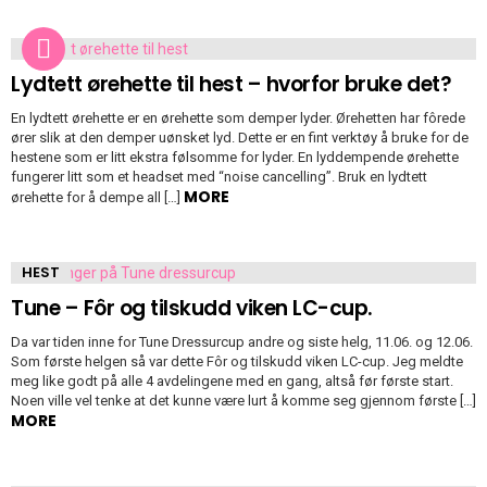
HEST
Lydtett ørehette til hest – hvorfor bruke det?
En lydtett ørehette er en ørehette som demper lyder. Ørehetten har fôrede
ører slik at den demper uønsket lyd. Dette er en fint verktøy å bruke for de
hestene som er litt ekstra følsomme for lyder. En lyddempende ørehette
fungerer litt som et headset med “noise cancelling”. Bruk en lydtett
MORE
ørehette for å dempe all […]
HEST
Tune – Fôr og tilskudd viken LC-cup.
Da var tiden inne for Tune Dressurcup andre og siste helg, 11.06. og 12.06.
Som første helgen så var dette Fôr og tilskudd viken LC-cup. Jeg meldte
meg like godt på alle 4 avdelingene med en gang, altså før første start.
Noen ville vel tenke at det kunne være lurt å komme seg gjennom første […]
MORE