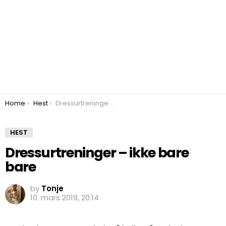
You are here:
Home
Hest
Dressurtreninger – ikke bare bare
HEST
Dressurtreninger – ikke bare
bare
by
Tonje
10. mars 2019, 20:14