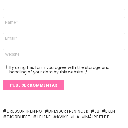
Navn
*
E-
post
*
Nettsted
By using this form you agree with the storage and
handling of your data by this website.
*
DRESSURTRENING
DRESSURTRENINGER
EB
EKEN
FJORDHEST
HELENE
KVIKK
LA
MÅLRETTET