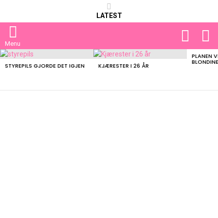
LATEST
FOLLOW
S
US
Menu
PLANEN V
LATEST
BLONDIN
STORIES
STYREPILS GJORDE DET IGJEN
KJÆRESTER I 26 ÅR