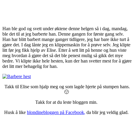
Han ble god og svett under øktene denne helgen så i dag, mandag,
ble det til at jeg barberte han. Denne gangen for første gang selv.
Han har blitt barbert mange ganger tidligere, jeg har bare ikke turt å
gjøre det. I dag lånte jeg en klippemaskin for å prøve selv. Jeg klipte
litt før jeg fikk hjelp av Elise. Etter å sett litt på henne og hun viste
meg hvordan å gjøre det så det ble penest mulig så gikk det mye
bedre. Vi klipte ikke hele hesten, kun der han svetter mest for å gjøre
det litt mer behagelig for han.
Takk til Elise som hjalp meg og som lagde hjerte på stumpen hans.
🙂
Takk for at du leste bloggen min.
Husk å like
blondinebloggen på Facebook
,
da blir jeg veldig glad.