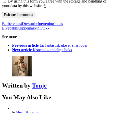
By using this form you agree with the storage and handling of
your data by this website.
*
Barbere hest
Dressur
helgetrening
Jonas
Elvebakk
Klippemaskin
Kvikk
See more
Previous article
En fantastisk uke er snart over
Next article
Konebil – endelig i boks
Written by
Tonje
You May Also Like
in
Hest
,
Hverdag