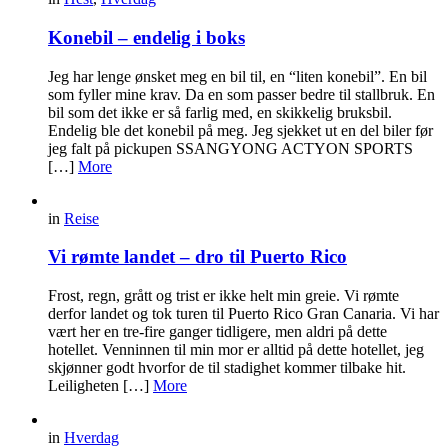
Konebil – endelig i boks
Jeg har lenge ønsket meg en bil til, en “liten konebil”. En bil
som fyller mine krav. Da en som passer bedre til stallbruk. En
bil som det ikke er så farlig med, en skikkelig bruksbil.
Endelig ble det konebil på meg. Jeg sjekket ut en del biler før
jeg falt på pickupen SSANGYONG ACTYON SPORTS
[…]
More
in
Reise
Vi rømte landet – dro til Puerto Rico
Frost, regn, grått og trist er ikke helt min greie. Vi rømte
derfor landet og tok turen til Puerto Rico Gran Canaria. Vi har
vært her en tre-fire ganger tidligere, men aldri på dette
hotellet. Venninnen til min mor er alltid på dette hotellet, jeg
skjønner godt hvorfor de til stadighet kommer tilbake hit.
Leiligheten […]
More
in
Hverdag