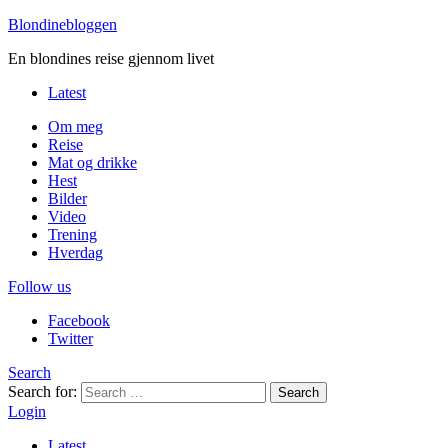
Blondinebloggen
En blondines reise gjennom livet
Latest
Om meg
Reise
Mat og drikke
Hest
Bilder
Video
Trening
Hverdag
Follow us
Facebook
Twitter
Search
Search for:
Search
Login
Latest