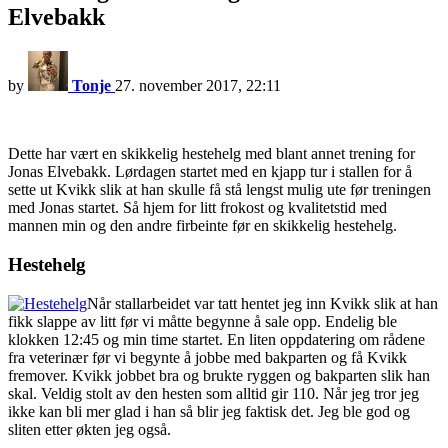
Elvebakk
by
Tonje
27. november 2017, 22:11
Dette har vært en skikkelig hestehelg med blant annet trening for
Jonas Elvebakk. Lørdagen startet med en kjapp tur i stallen for å
sette ut Kvikk slik at han skulle få stå lengst mulig ute før treningen
med Jonas startet. Så hjem for litt frokost og kvalitetstid med
mannen min og den andre firbeinte før en skikkelig hestehelg.
Hestehelg
Når stallarbeidet var tatt hentet jeg inn Kvikk slik at han
fikk slappe av litt før vi måtte begynne å sale opp. Endelig ble
klokken 12:45 og min time startet. En liten oppdatering om rådene
fra veterinær før vi begynte å jobbe med bakparten og få Kvikk
fremover. Kvikk jobbet bra og brukte ryggen og bakparten slik han
skal. Veldig stolt av den hesten som alltid gir 110. Når jeg tror jeg
ikke kan bli mer glad i han så blir jeg faktisk det. Jeg ble god og
sliten etter økten jeg også.