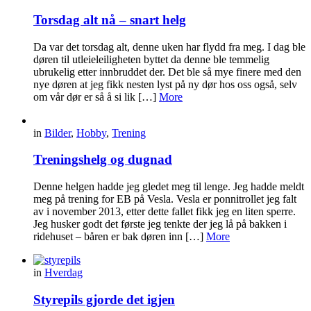
Torsdag alt nå – snart helg
Da var det torsdag alt, denne uken har flydd fra meg. I dag ble
døren til utleieleiligheten byttet da denne ble temmelig
ubrukelig etter innbruddet der. Det ble så mye finere med den
nye døren at jeg fikk nesten lyst på ny dør hos oss også, selv
om vår dør er så å si lik […]
More
in
Bilder
,
Hobby
,
Trening
Treningshelg og dugnad
Denne helgen hadde jeg gledet meg til lenge. Jeg hadde meldt
meg på trening for EB på Vesla. Vesla er ponnitrollet jeg falt
av i november 2013, etter dette fallet fikk jeg en liten sperre.
Jeg husker godt det første jeg tenkte der jeg lå på bakken i
ridehuset – båren er bak døren inn […]
More
in
Hverdag
Styrepils gjorde det igjen