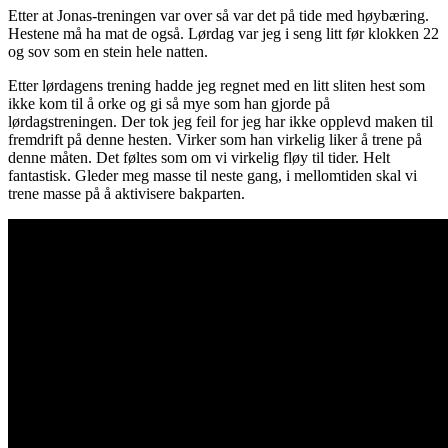
Etter at Jonas-treningen var over så var det på tide med høybæring.
Hestene må ha mat de også. Lørdag var jeg i seng litt før klokken 22
og sov som en stein hele natten.
Etter lørdagens trening hadde jeg regnet med en litt sliten hest som
ikke kom til å orke og gi så mye som han gjorde på
lørdagstreningen. Der tok jeg feil for jeg har ikke opplevd maken til
fremdrift på denne hesten. Virker som han virkelig liker å trene på
denne måten. Det føltes som om vi virkelig fløy til tider. Helt
fantastisk. Gleder meg masse til neste gang, i mellomtiden skal vi
trene masse på å aktivisere bakparten.