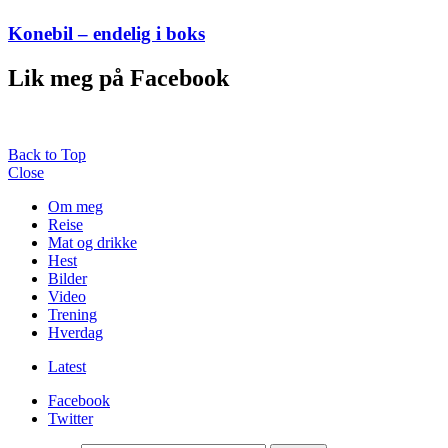
Konebil – endelig i boks
Lik meg på Facebook
Back to Top
Close
Om meg
Reise
Mat og drikke
Hest
Bilder
Video
Trening
Hverdag
Latest
Facebook
Twitter