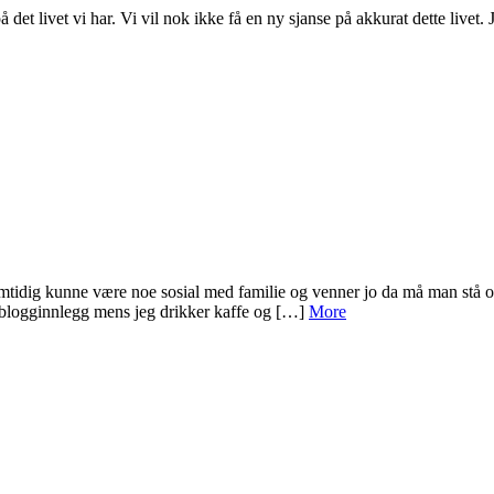
å det livet vi har. Vi vil nok ikke få en ny sjanse på akkurat dette livet.
amtidig kunne være noe sosial med familie og venner jo da må man stå opp
te blogginnlegg mens jeg drikker kaffe og […]
More