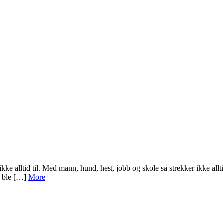
kke alltid til. Med mann, hund, hest, jobb og skole så strekker ikke allti
k ble […]
More