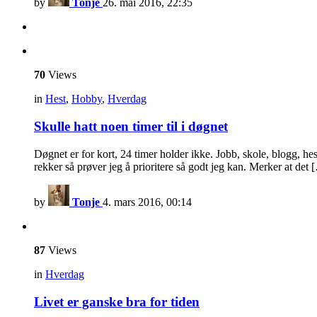
by
Tonje
26. mai 2016, 22:35
70
Views
in
Hest
,
Hobby
,
Hverdag
Skulle hatt noen timer til i døgnet
Døgnet er for kort, 24 timer holder ikke. Jobb, skole, blogg, hes
rekker så prøver jeg å prioritere så godt jeg kan. Merker at det
by
Tonje
4. mars 2016, 00:14
87
Views
in
Hverdag
Livet er ganske bra for tiden