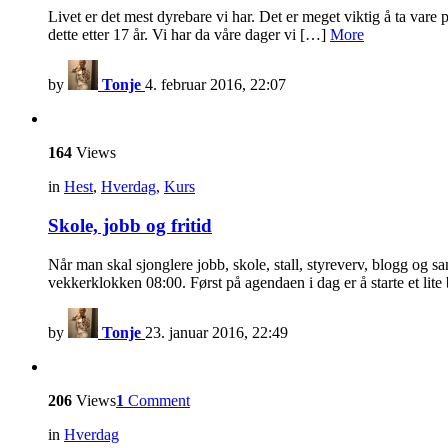
Livet er det mest dyrebare vi har. Det er meget viktig å ta vare p
dette etter 17 år. Vi har da våre dager vi […]
More
by
Tonje
4. februar 2016, 22:07
164
Views
in
Hest
,
Hverdag
,
Kurs
Skole, jobb og fritid
Når man skal sjonglere jobb, skole, stall, styreverv, blogg og s
vekkerklokken 08:00. Først på agendaen i dag er å starte et li
by
Tonje
23. januar 2016, 22:49
206
Views
1
Comment
in
Hverdag