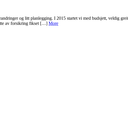
forandringer og litt planlegging. I 2015 startet vi med budsjett, veldig gr
tte av forsikring fikset […]
More