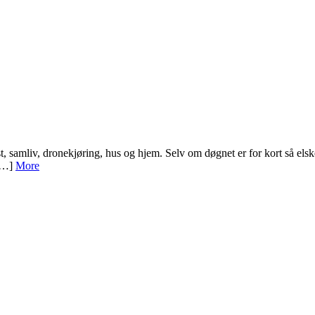
t, samliv, dronekjøring, hus og hjem. Selv om døgnet er for kort så elsker
 […]
More