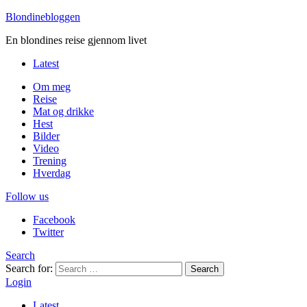
Blondinebloggen
En blondines reise gjennom livet
Latest
Om meg
Reise
Mat og drikke
Hest
Bilder
Video
Trening
Hverdag
Follow us
Facebook
Twitter
Search
Search for:
Search
Login
Latest