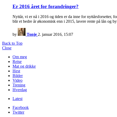
Er 2016 året for forandringer?
Nyttår, vi er nå i 2016 og tiden er da inne for nyttårsforsetter, 
blir et bedre år økonomisk enn i 2015, lavere rente på lån og by
by
Tonje
2. januar 2016, 15:07
Back to Top
Close
Om meg
Reise
Mat og drikke
Hest
Bilder
Video
Trening
Hverdag
Latest
Facebook
Twitter