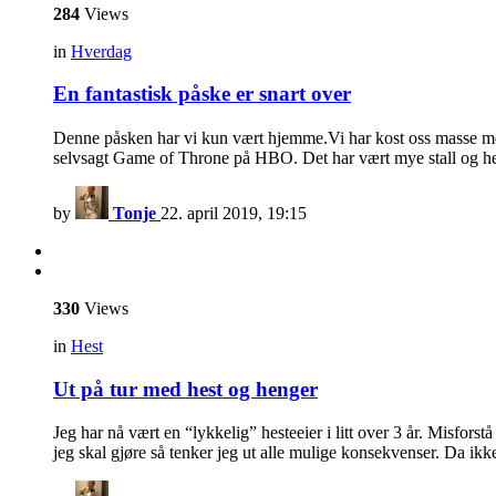
284
Views
in
Hverdag
En fantastisk påske er snart over
Denne påsken har vi kun vært hjemme.Vi har kost oss masse med 
selvsagt Game of Throne på HBO. Det har vært mye stall og hes
by
Tonje
22. april 2019, 19:15
330
Views
in
Hest
Ut på tur med hest og henger
Jeg har nå vært en “lykkelig” hesteeier i litt over 3 år. Misforst
jeg skal gjøre så tenker jeg ut alle mulige konsekvenser. Da ik