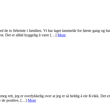
de to firbeinte i familien. Vi har laget lammelår for første gang og b
t. Det er alltid hyggelig å være […]
More
å meg rett, jeg er overlykkelig over at jeg er så heldig å eie Kvikk. Det e
ke de positive, […]
More