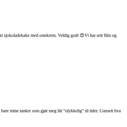
akt sjokoladekake med ostekrem. Veldig godt 😍Vi har sett film og
r bare mine tanker som gjør meg litt “ulykkelig” til tider. Uansett hva