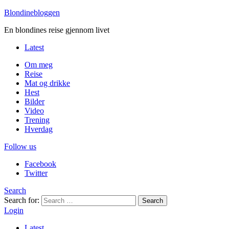
Blondinebloggen
En blondines reise gjennom livet
Latest
Om meg
Reise
Mat og drikke
Hest
Bilder
Video
Trening
Hverdag
Follow us
Facebook
Twitter
Search
Search for:
Search
Login
Latest