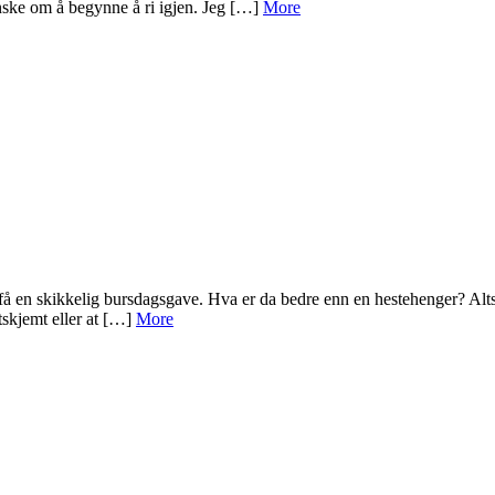
ske om å begynne å ri igjen. Jeg […]
More
 få en skikkelig bursdagsgave. Hva er da bedre enn en hestehenger? Al
tskjemt eller at […]
More