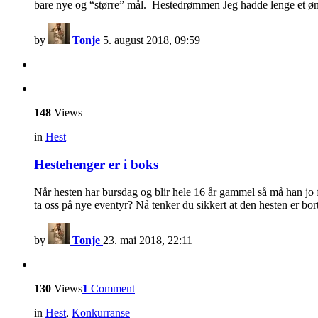
bare nye og “større” mål. Hestedrømmen Jeg hadde lenge et øn
by
Tonje
5. august 2018, 09:59
148
Views
in
Hest
Hestehenger er i boks
Når hesten har bursdag og blir hele 16 år gammel så må han jo
ta oss på nye eventyr? Nå tenker du sikkert at den hesten er bor
by
Tonje
23. mai 2018, 22:11
130
Views
1
Comment
in
Hest
,
Konkurranse