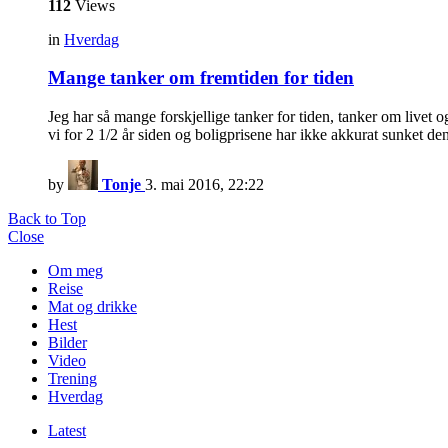
112
Views
in
Hverdag
Mange tanker om fremtiden for tiden
Jeg har så mange forskjellige tanker for tiden, tanker om live
vi for 2 1/2 år siden og boligprisene har ikke akkurat sunket de
by
Tonje
3. mai 2016, 22:22
Back to Top
Close
Om meg
Reise
Mat og drikke
Hest
Bilder
Video
Trening
Hverdag
Latest