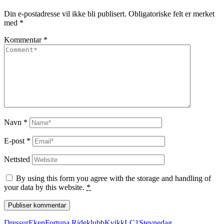
Din e-postadresse vil ikke bli publisert.
Obligatoriske felt er merket
med
*
Kommentar
*
Navn
*
E-post
*
Nettsted
By using this form you agree with the storage and handling of
your data by this website.
*
Dressur
Eken
Fortuna Rideklubb
Kvikk
LC1
Stevnedag