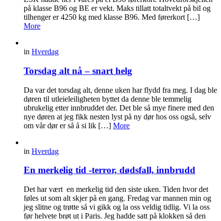
på klasse B96 og BE er vekt. Maks tillatt totaltvekt på bil og
tilhenger er 4250 kg med klasse B96. Med førerkort […]
More
in
Hverdag
Torsdag alt nå – snart helg
Da var det torsdag alt, denne uken har flydd fra meg. I dag ble
døren til utleieleiligheten byttet da denne ble temmelig
ubrukelig etter innbruddet der. Det ble så mye finere med den
nye døren at jeg fikk nesten lyst på ny dør hos oss også, selv
om vår dør er så å si lik […]
More
in
Hverdag
En merkelig tid -terror, dødsfall, innbrudd
Det har vært en merkelig tid den siste uken. Tiden hvor det
føles ut som alt skjer på en gang. Fredag var mannen min og
jeg slitne og trøtte så vi gikk og la oss veldig tidlig. Vi la oss
før helvete brøt ut i Paris. Jeg hadde satt på klokken så den