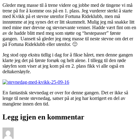
Gleder meg masse til å trene videre og jobbe med de tingene vi må
trene på for å komme oss på en 1. plass. Jeg vurderer sterkt å starte
med Kvikk på et stevne utenfor Fortuna Rideklubb, men må
innrømme at jeg synes det er litt skummelt. Mulig jeg må snakke litt
med mine mer drevne og stevnevante venner. Hadde vært fint om en
av de hadde blitt med meg som støtte og “hestepasser” første
gangen. Uansett så gleder jeg meg masse til neste stevne om det er
på Fortuna Rideklubb eller utenfor. 🙂
Jeg stod opp ekstra tidlig i dag for å fikse håret, men denne gangen
klarte jeg det på første forsøk og helt alene. I tillegg til den røde
sløyfen som viser at jeg kom på en 2. plass fikk vi alle også en
deltakersløyfe.
En fantastisk stevnedag er over for denne gangen. Det er ikke så
lenge til neste stevnedag, satser på at jeg har korrigert en del av
manglene innen den tid.
Legg igjen en kommentar