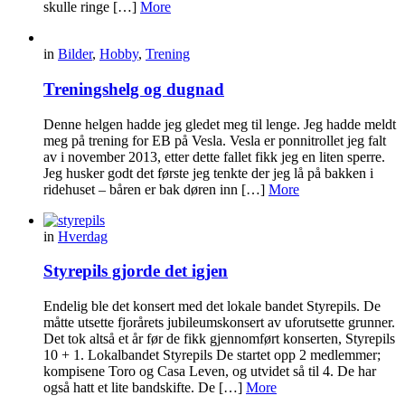
skulle ringe […]
More
in
Bilder
,
Hobby
,
Trening
Treningshelg og dugnad
Denne helgen hadde jeg gledet meg til lenge. Jeg hadde meldt
meg på trening for EB på Vesla. Vesla er ponnitrollet jeg falt
av i november 2013, etter dette fallet fikk jeg en liten sperre.
Jeg husker godt det første jeg tenkte der jeg lå på bakken i
ridehuset – båren er bak døren inn […]
More
in
Hverdag
Styrepils gjorde det igjen
Endelig ble det konsert med det lokale bandet Styrepils. De
måtte utsette fjorårets jubileumskonsert av uforutsette grunner.
Det tok altså et år før de fikk gjennomført konserten, Styrepils
10 + 1. Lokalbandet Styrepils De startet opp 2 medlemmer;
kompisene Toro og Casa Leven, og utvidet så til 4. De har
også hatt et lite bandskifte. De […]
More