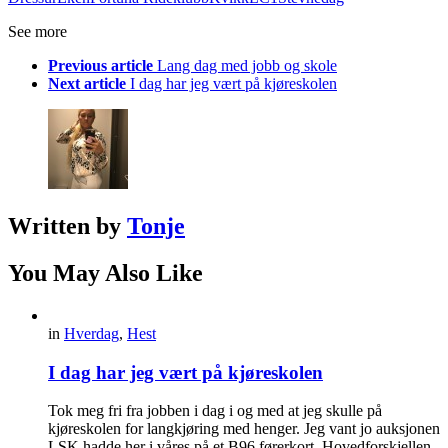
See more
Previous article
Lang dag med jobb og skole
Next article
I dag har jeg vært på kjøreskolen
Written by
Tonje
You May Also Like
in
Hverdag
,
Hest
I dag har jeg vært på kjøreskolen
Tok meg fri fra jobben i dag i og med at jeg skulle på
kjøreskolen for langkjøring med henger. Jeg vant jo auksjonen
LSK hadde her i våres på et B96 førerkort. Hovedforskjellen