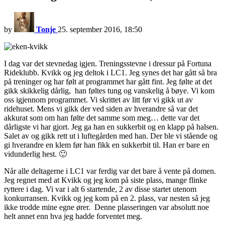
by
Tonje
25. september 2016, 18:50
I dag var det stevnedag igjen. Treningsstevne i dressur på Fortuna
Rideklubb. Kvikk og jeg deltok i LC1. Jeg synes det har gått så bra
på treninger og har følt at programmet har gått fint. Jeg følte at det
gikk skikkelig dårlig, han føltes tung og vanskelig å bøye. Vi kom
oss igjennom programmet. Vi skrittet av litt før vi gikk ut av
ridehuset. Mens vi gikk der ved siden av hverandre så var det
akkurat som om han følte det samme som meg… dette var det
dårligste vi har gjort. Jeg ga han en sukkerbit og en klapp på halsen.
Salet av og gikk rett ut i luftegården med han. Der ble vi stående og
gi hverandre en klem før han fikk en sukkerbit til. Han er bare en
vidunderlig hest. 🙂
Når alle deltagerne i LC1 var ferdig var det bare å vente på domen.
Jeg regnet med at Kvikk og jeg kom på siste plass, mange flinke
ryttere i dag. Vi var i alt 6 startende, 2 av disse startet utenom
konkurransen. Kvikk og jeg kom på en 2. plass, var nesten så jeg
ikke trodde mine egne ører. Denne plasseringen var absolutt noe
helt annet enn hva jeg hadde forventet meg.