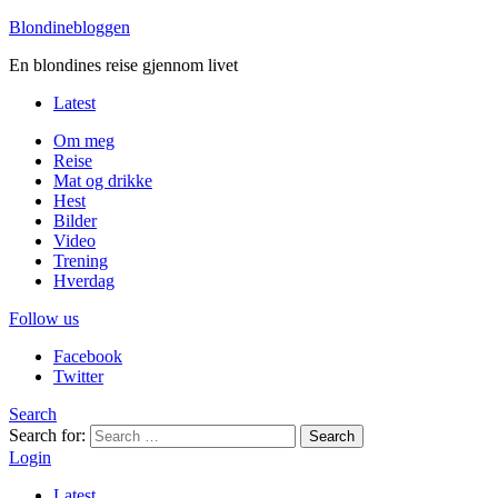
Blondinebloggen
En blondines reise gjennom livet
Latest
Om meg
Reise
Mat og drikke
Hest
Bilder
Video
Trening
Hverdag
Follow us
Facebook
Twitter
Search
Search for:
Search
Login
Latest