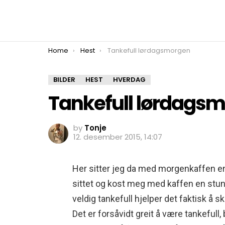
You are here:
Home
Hest
Tankefull lørdagsmorgen
BILDER
HEST
HVERDAG
Tankefull lørdags
by
Tonje
12. desember 2015, 14:07
Her sitter jeg da med morgenkaffen en 
sittet og kost meg med kaffen en stund fik
veldig tankefull hjelper det faktisk å s
Det er forsåvidt greit å være tankefull,