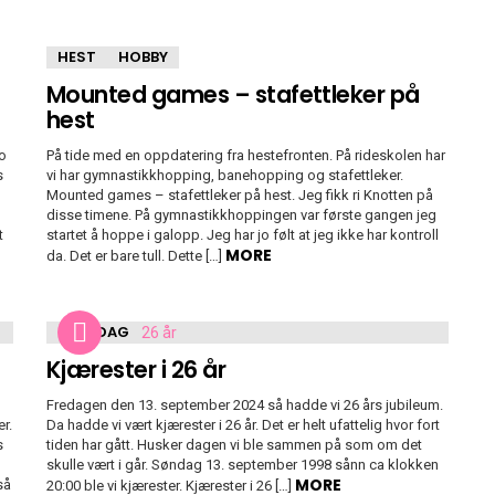
HEST
HOBBY
Mounted games – stafettleker på
hest
ro
På tide med en oppdatering fra hestefronten. På rideskolen har
s
vi har gymnastikkhopping, banehopping og stafettleker.
Mounted games – stafettleker på hest. Jeg fikk ri Knotten på
disse timene. På gymnastikkhoppingen var første gangen jeg
t
startet å hoppe i galopp. Jeg har jo følt at jeg ikke har kontroll
MORE
da. Det er bare tull. Dette […]
HVERDAG
Kjærester i 26 år
Fredagen den 13. september 2024 så hadde vi 26 års jubileum.
r.
Da hadde vi vært kjærester i 26 år. Det er helt ufattelig hvor fort
s
tiden har gått. Husker dagen vi ble sammen på som om det
skulle vært i går. Søndag 13. september 1998 sånn ca klokken
MORE
så
20:00 ble vi kjærester. Kjærester i 26 […]