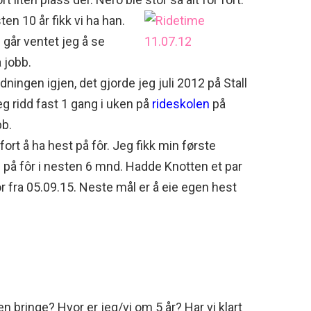
sten 10 år fikk vi ha han.
i går ventet jeg å se
 jobb.
dningen igjen, det gjorde jeg juli 2012 på Stall
g ridd fast 1 gang i uken på
rideskolen
på
bb.
fort å ha hest på fôr. Jeg fikk min første
 på fôr i nesten 6 mnd. Hadde Knotten et par
ôr fra 05.09.15. Neste mål er å eie egen hest
n bringe? Hvor er jeg/vi om 5 år? Har vi klart