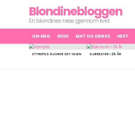
Blondinebloggen
En blondines reise gjennom livet
OM MEG
REISE
MAT OG DRIKKE
HEST
LATEST
STORIES
STYREPILS GJORDE DET IGJEN
KJÆRESTER I 26 ÅR