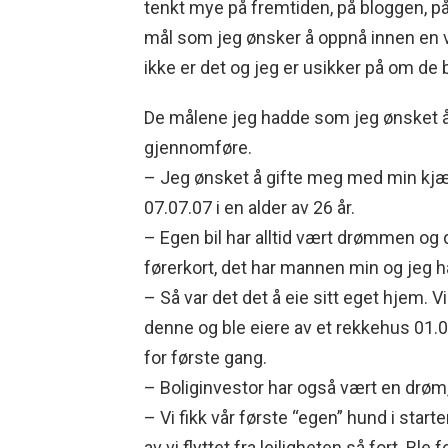
tenkt mye på fremtiden, på bloggen, på 
mål som jeg ønsker å oppnå innen en v
ikke er det og jeg er usikker på om de b
De målene jeg hadde som jeg ønsket å op
gjennomføre.
– Jeg ønsket å gifte meg med min kjær
07.07.07 i en alder av 26 år.
– Egen bil har alltid vært drømmen og d
førerkort, det har mannen min og jeg ha
– Så var det det å eie sitt eget hjem. Vi
denne og ble eiere av et rekkehus 01.08
for første gang.
– Boliginvestor har også vært en drøm, 
– Vi fikk vår første “egen” hund i start
av vi flyttet fra leiligheten så fort. Ble f