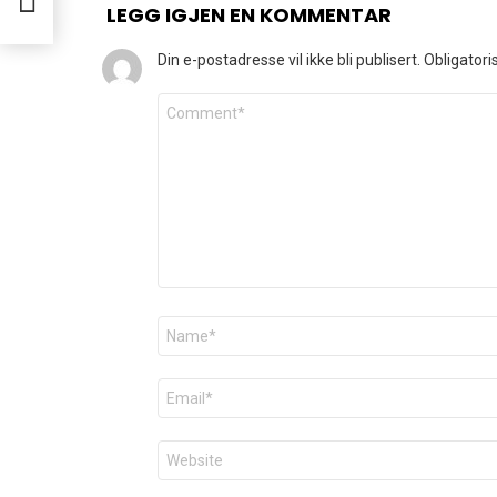
LEGG IGJEN EN KOMMENTAR
Din e-postadresse vil ikke bli publisert.
Obligatori
Kommentar
*
Navn
*
E-
post
*
Nettsted