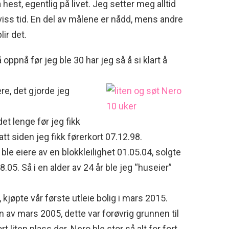
hest, egentlig på livet. Jeg setter meg alltid
iss tid. En del av målene er nådd, mens andre
lir det.
pnå før jeg ble 30 har jeg så å si klart å
e, det gjorde jeg
et lenge før jeg fikk
tt siden jeg fikk førerkort 07.12.98.
 ble eiere av en blokkleilighet 01.05.04, solgte
.05. Så i en alder av 24 år ble jeg “huseier”
kjøpte vår første utleie bolig i mars 2015.
en av mars 2005, dette var forøvrig grunnen til
ort liten plass der. Nero ble stor så alt for fort.