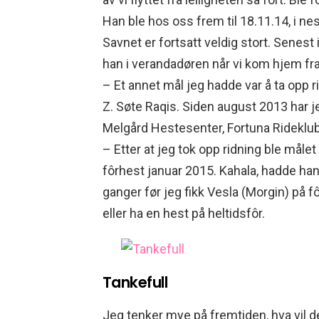
Han ble hos oss
frem til 18.11.14, i ne
Savnet er fortsatt veldig stort. Senest 
han i verandadøren når vi kom hjem fra
– Et annet mål jeg hadde var å ta opp ri
Z. Søte Raqis. Siden august 2013 har je
Melgård Hestesenter, Fortuna Rideklu
– Etter at jeg tok opp ridning ble målet 
fôrhest januar 2015. Kahala, hadde han
ganger før jeg fikk Vesla (Morgin) på f
eller ha en hest på heltidsfôr.
Tankefull
Jeg tenker mye på fremtiden, hva vil de