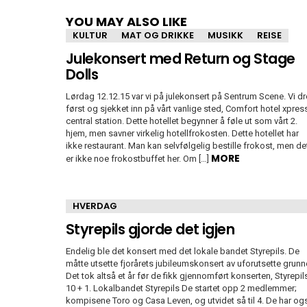
YOU MAY ALSO LIKE
KULTUR
MAT OG DRIKKE
MUSIKK
REISE
Julekonsert med Return og Stage
Dolls
Lørdag 12.12.15 var vi på julekonsert på Sentrum Scene. Vi d
først og sjekket inn på vårt vanlige sted, Comfort hotel xpres
central station. Dette hotellet begynner å føle ut som vårt 2.
hjem, men savner virkelig hotellfrokosten. Dette hotellet har
ikke restaurant. Man kan selvfølgelig bestille frokost, men de
MORE
er ikke noe frokostbuffet her. Om […]
HVERDAG
Styrepils gjorde det igjen
Endelig ble det konsert med det lokale bandet Styrepils. De
måtte utsette fjorårets jubileumskonsert av uforutsette grunne
Det tok altså et år før de fikk gjennomført konserten, Styrepil
10 + 1. Lokalbandet Styrepils De startet opp 2 medlemmer;
kompisene Toro og Casa Leven, og utvidet så til 4. De har og