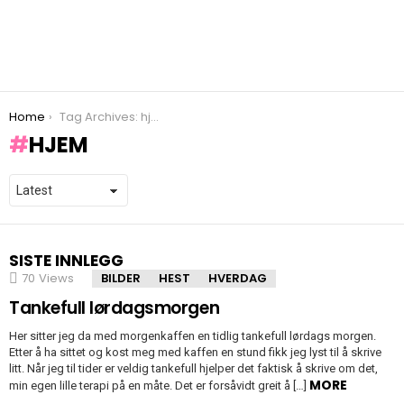
You are here:
Home
Tag Archives: hjem
HJEM
SISTE INNLEGG
70
Views
BILDER
HEST
HVERDAG
Tankefull lørdagsmorgen
Her sitter jeg da med morgenkaffen en tidlig tankefull lørdags morgen.
Etter å ha sittet og kost meg med kaffen en stund fikk jeg lyst til å skrive
litt. Når jeg til tider er veldig tankefull hjelper det faktisk å skrive om det,
MORE
min egen lille terapi på en måte. Det er forsåvidt greit å […]