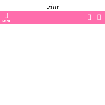
LATEST
FOLLOW
S
US
Menu