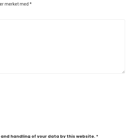
t er merket med
*
 and handling of your data by this website.
*