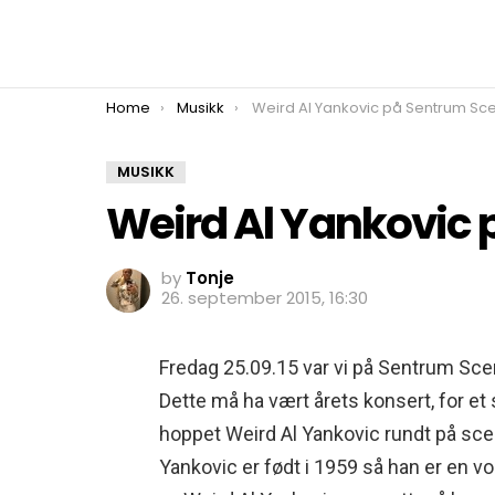
You are here:
Home
Musikk
Weird Al Yankovic på Sentrum Sc
MUSIKK
Weird Al Yankovic
by
Tonje
26. september 2015, 16:30
Fredag 25.09.15 var vi på Sentrum Sce
Dette må ha vært årets konsert, for et sh
hoppet Weird Al Yankovic rundt på sce
Yankovic er født i 1959 så han er en vo