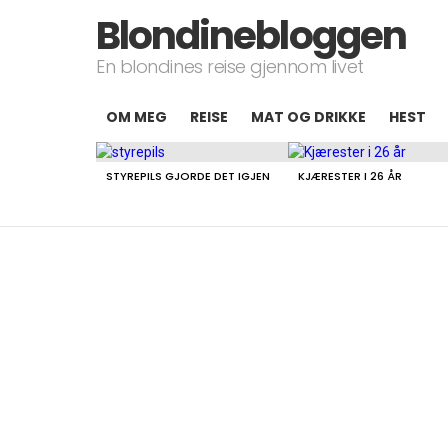
Blondinebloggen
En blondines reise gjennom livet
OM MEG
REISE
MAT OG DRIKKE
HEST
LATEST
STORIES
STYREPILS GJORDE DET IGJEN
KJÆRESTER I 26 ÅR