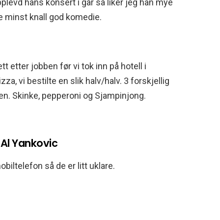
pplevd hans konsert i går så liker jeg han mye
e minst knall god komedie.
t etter jobben før vi tok inn på hotell i
, vi bestilte en slik halv/halv. 3 forskjellig
elen. Skinke, pepperoni og Sjampinjong.
 Al Yankovic
biltelefon så de er litt uklare.