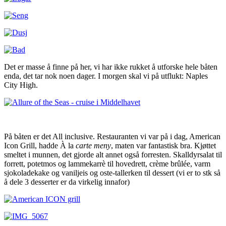
Det er masse å finne på her, vi har ikke rukket å utforske hele båten
enda, det tar nok noen dager. I morgen skal vi på utflukt: Naples
City High.
På båten er det All inclusive. Restauranten vi var på i dag, American
Icon Grill, hadde À la
carte meny
, maten var fantastisk bra. Kjøttet
smeltet i munnen, det gjorde alt annet også forresten. Skalldyrsalat til
forrett, potetmos og lammekarrè til hovedrett, crème brûlée, varm
sjokoladekake og vaniljeis og oste-tallerken til dessert (vi er to stk så
å dele 3 desserter er da virkelig innafor)