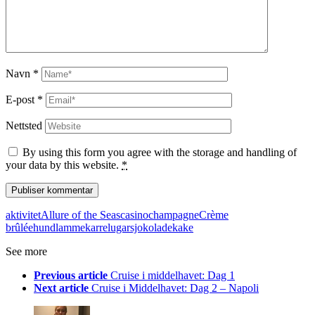
Navn
*
E-post
*
Nettsted
By using this form you agree with the storage and handling of
your data by this website.
*
aktivitet
Allure of the Seas
casino
champagne
Crème
brûlée
hund
lammekarre
lugar
sjokoladekake
See more
Previous article
Cruise i middelhavet: Dag 1
Next article
Cruise i Middelhavet: Dag 2 – Napoli