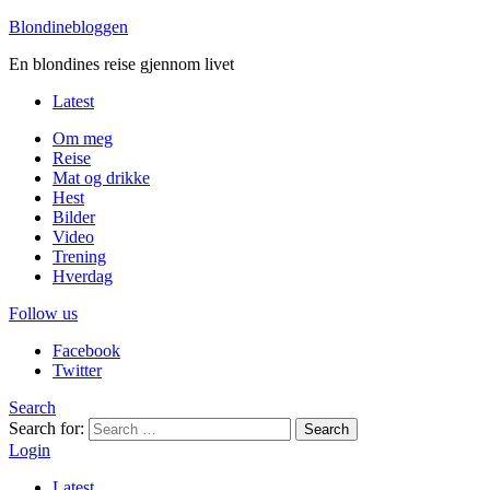
Blondinebloggen
En blondines reise gjennom livet
Latest
Om meg
Reise
Mat og drikke
Hest
Bilder
Video
Trening
Hverdag
Follow us
Facebook
Twitter
Search
Search for:
Search
Login
Latest