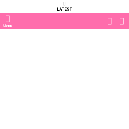
LATEST
FOLLOW
S
US
Menu