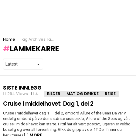
You are here:
Home
Tag Archives: lammekarre
LAMMEKARRE
SISTE INNLEGG
264
Views
4
Comments
BILDER
MAT OG DRIKKE
REISE
Cruise i middelhavet: Dag 1, del 2
Cruise i middelhavet dag 1 – del 2, ombord Allure of the Seas Da var vi
endelig ombord på verdens største cruiseskip, Allure of the Seas og vårt
cruise i middelhavet kan starte. Hittil har alt vært positivt, lugaren er veldig
koselig og over all forventning. Gikk du glipp av del 1? Den finner du
MORE
her: Cruise i […]