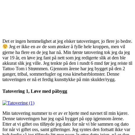
Det er ingen hemmelighet at jeg elsker tatoveringer, jo flere jo bedre.
Jeg er ikke en av de som ønsker å fylle hele kroppen, men vil
gjerne ha flere en de jeg har nå. Min første tatovering tok jeg da jeg
var 19 år, en løve jeg fant på nett som jeg redigerte slik at den ble
akkurat slik jeg ville. Jeg tenkte på den i rundt 6 mnd før jeg reiste til
Tattoo Tom i Strømmen. Gjennom årene har jeg bygget på den 2
ganger, tribal, sommerfugler og rosa kirsebærblomster. Denne
tatoveringen er nå et ferdig kunsttykke på min skulder/rygg.
Tatovering 1, Løve med påbygg
Min tatovering nummer to er av er hjerte med navnet til min kjære.
Denne tatoveringen har jeg også bygget på opp igjennom årene.
Etter at vi giftet oss tilføyde jeg dato for når vi ble sammen og dato
for når vi giftet oss, samt gifteringer. Jeg syntes den fortsatt ikke var
helt ferdig så jeg tilføyde litt mer noen år etter dette igjen, nå er den