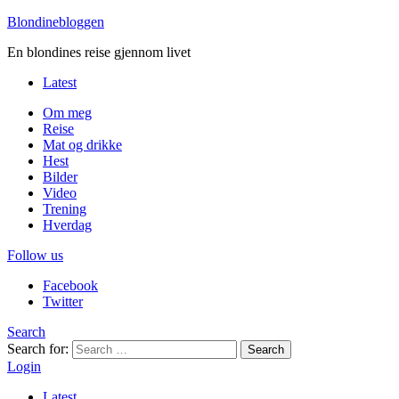
Blondinebloggen
En blondines reise gjennom livet
Latest
Om meg
Reise
Mat og drikke
Hest
Bilder
Video
Trening
Hverdag
Follow us
Facebook
Twitter
Search
Search for:
Search
Login
Latest