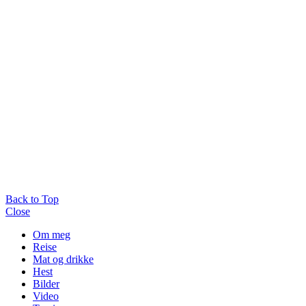
Back to Top
Close
Om meg
Reise
Mat og drikke
Hest
Bilder
Video