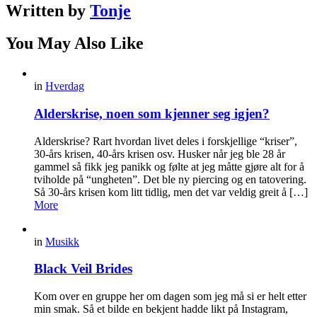
Written by
Tonje
You May Also Like
in
Hverdag
Alderskrise, noen som kjenner seg igjen?
Alderskrise? Rart hvordan livet deles i forskjellige “kriser”,
30-års krisen, 40-års krisen osv. Husker når jeg ble 28 år
gammel så fikk jeg panikk og følte at jeg måtte gjøre alt for å
tviholde på “ungheten”. Det ble ny piercing og en tatovering.
Så 30-års krisen kom litt tidlig, men det var veldig greit å […]
More
in
Musikk
Black Veil Brides
Kom over en gruppe her om dagen som jeg må si er helt etter
min smak. Så et bilde en bekjent hadde likt på Instagram,