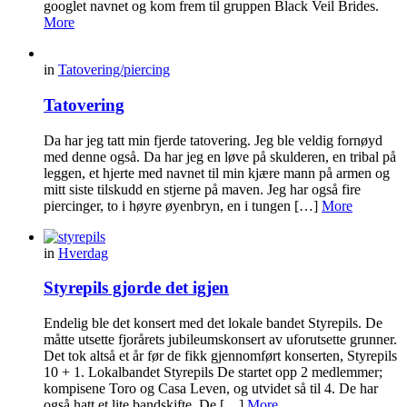
googlet navnet og kom frem til gruppen Black Veil Brides.
More
in
Tatovering/piercing
Tatovering
Da har jeg tatt min fjerde tatovering. Jeg ble veldig fornøyd
med denne også. Da har jeg en løve på skulderen, en tribal på
leggen, et hjerte med navnet til min kjære mann på armen og
mitt siste tilskudd en stjerne på maven. Jeg har også fire
piercinger, to i høyre øyenbryn, en i tungen […]
More
in
Hverdag
Styrepils gjorde det igjen
Endelig ble det konsert med det lokale bandet Styrepils. De
måtte utsette fjorårets jubileumskonsert av uforutsette grunner.
Det tok altså et år før de fikk gjennomført konserten, Styrepils
10 + 1. Lokalbandet Styrepils De startet opp 2 medlemmer;
kompisene Toro og Casa Leven, og utvidet så til 4. De har
også hatt et lite bandskifte. De […]
More