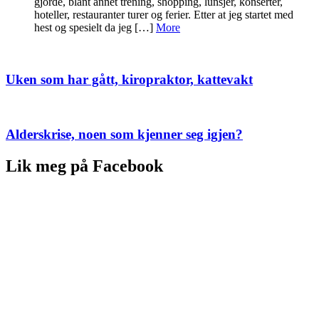
gjorde, blant annet trening, shopping, lunsjer, konserter,
hoteller, restauranter turer og ferier. Etter at jeg startet med
hest og spesielt da jeg […]
More
Uken som har gått, kiropraktor, kattevakt
Alderskrise, noen som kjenner seg igjen?
Lik meg på Facebook