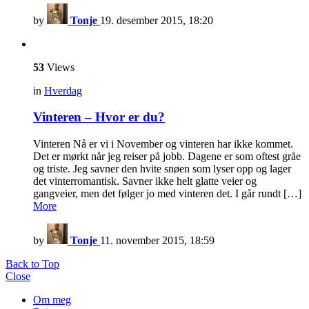
by
Tonje
19. desember 2015, 18:20
53
Views
in
Hverdag
Vinteren – Hvor er du?
Vinteren Nå er vi i November og vinteren har ikke kommet.
Det er mørkt når jeg reiser på jobb. Dagene er som oftest gråe
og triste. Jeg savner den hvite snøen som lyser opp og lager
det vinterromantisk. Savner ikke helt glatte veier og
gangveier, men det følger jo med vinteren det. I går rundt […]
More
by
Tonje
11. november 2015, 18:59
Back to Top
Close
Om meg