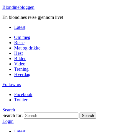
Blondinebloggen
En blondines reise gjennom livet
Latest
Om meg
Reise
Mat og drikke
Hest
Bilder
Video
Trening
Hverdag
Follow us
Facebook
Twitter
Search
Search for:
Search
Login
Latest