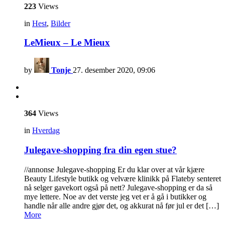
223
Views
in
Hest
,
Bilder
LeMieux – Le Mieux
by
Tonje
27. desember 2020, 09:06
364
Views
in
Hverdag
Julegave-shopping fra din egen stue?
//annonse Julegave-shopping Er du klar over at vår kjære
Beauty Lifestyle butikk og velvære klinikk på Flateby senteret
nå selger gavekort også på nett? Julegave-shopping er da så
mye lettere. Noe av det verste jeg vet er å gå i butikker og
handle når alle andre gjør det, og akkurat nå før jul er det […]
More