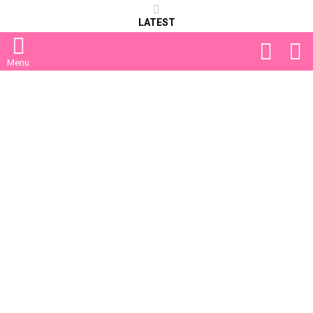
LATEST
FOLLOW
S
US
Menu