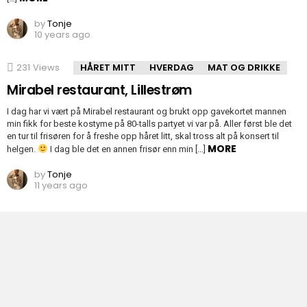
by
Tonje
10 years ago
231
Views
HÅRET MITT
HVERDAG
MAT OG DRIKKE
Mirabel restaurant, Lillestrøm
I dag har vi vært på Mirabel restaurant og brukt opp gavekortet mannen
min fikk for beste kostyme på 80-talls partyet vi var på. Aller først ble det
en tur til frisøren for å freshe opp håret litt, skal tross alt på konsert til
MORE
helgen.
I dag ble det en annen frisør enn min […]
by
Tonje
11 years ago