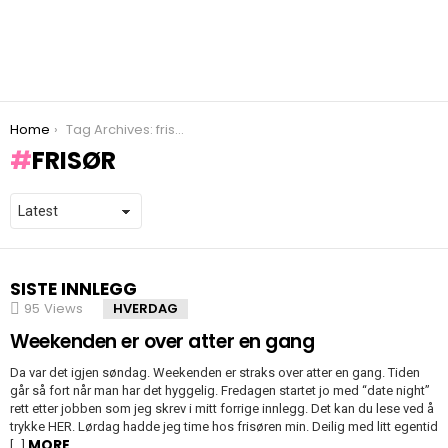
You are here:
Home
Tag Archives: frisør
FRISØR
SISTE INNLEGG
95
Views
HVERDAG
Weekenden er over atter en gang
Da var det igjen søndag. Weekenden er straks over atter en gang. Tiden
går så fort når man har det hyggelig. Fredagen startet jo med “date night”
rett etter jobben som jeg skrev i mitt forrige innlegg. Det kan du lese ved å
trykke HER. Lørdag hadde jeg time hos frisøren min. Deilig med litt egentid
MORE
[…]