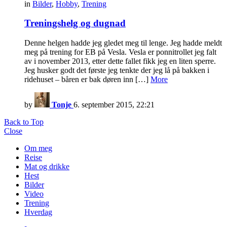
in
Bilder
,
Hobby
,
Trening
Treningshelg og dugnad
Denne helgen hadde jeg gledet meg til lenge. Jeg hadde meldt
meg på trening for EB på Vesla. Vesla er ponnitrollet jeg falt
av i november 2013, etter dette fallet fikk jeg en liten sperre.
Jeg husker godt det første jeg tenkte der jeg lå på bakken i
ridehuset – båren er bak døren inn […]
More
by
Tonje
6. september 2015, 22:21
Back to Top
Close
Om meg
Reise
Mat og drikke
Hest
Bilder
Video
Trening
Hverdag