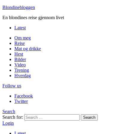
Blondinebloggen
En blondines reise gjennom livet
Latest
Om meg
Reise
Mat og drikke
Hest
Bilder
Video
Trening
Hverdag
Follow us
Facebook
Twitter
Search
Search for:
Search
Login
Latest