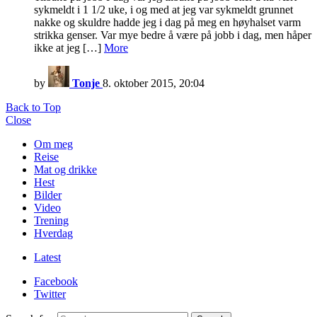
sykmeldt i 1 1/2 uke, i og med at jeg var sykmeldt grunnet
nakke og skuldre hadde jeg i dag på meg en høyhalset varm
strikka genser. Var mye bedre å være på jobb i dag, men håper
ikke at jeg […]
More
by
Tonje
8. oktober 2015, 20:04
Back to Top
Close
Om meg
Reise
Mat og drikke
Hest
Bilder
Video
Trening
Hverdag
Latest
Facebook
Twitter