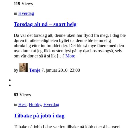
119
Views
in
Hverdag
Torsdag alt nå – snart helg
Da var det torsdag alt, denne uken har flydd fra meg. I dag ble
døren til utleieleiligheten byttet da denne ble temmelig
ubrukelig etter innbruddet der. Det ble så mye finere med den
nye døren at jeg fikk nesten lyst på ny dør hos oss også, selv
om vår dør er så å si lik […]
More
by
Tonje
7. januar 2016, 23:00
83
Views
in
Hest
,
Hobby
,
Hverdag
Tilbake på jobb i dag
Tilbake på jobb I dag var jeg tilbake på jobb etter å ha vært