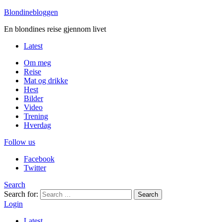
Blondinebloggen
En blondines reise gjennom livet
Latest
Om meg
Reise
Mat og drikke
Hest
Bilder
Video
Trening
Hverdag
Follow us
Facebook
Twitter
Search
Search for:
Search
Login
Latest