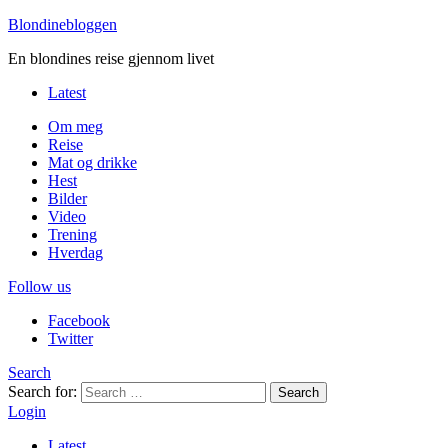
Blondinebloggen
En blondines reise gjennom livet
Latest
Om meg
Reise
Mat og drikke
Hest
Bilder
Video
Trening
Hverdag
Follow us
Facebook
Twitter
Search
Search for:
Search
Login
Latest