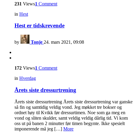
231
Views
1
Comment
in
Hest
Hest er tidskrevende
by
Tonje
24. mars 2021, 09:08
172
Views
1
Comment
in
Hverdag
Årets siste dressurtrening
Årets siste dressurtrening Årets siste dressurtrening var ganske
så fin og samtidig veldig vond. Jeg møkket tre bokser og
ordnet høy til Kvikk før dressurtimen. Noe som ga meg en
vond og sliten skulder, samt veldig veldig dårlig tid. Vi kom
oss ut på banen 2 minutter før timen begynte. Ikke spesielt
imponerende må jeg […]
More