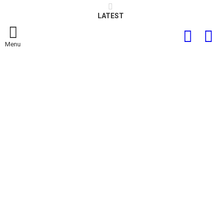
LATEST
FOLLOW
S
US
Menu