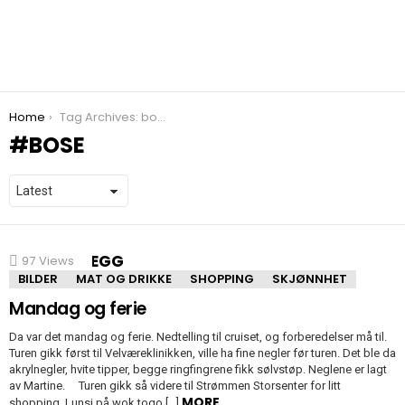
You are here:
Home
Tag Archives: bose
BOSE
SISTE INNLEGG
97
Views
BILDER
MAT OG DRIKKE
SHOPPING
SKJØNNHET
Mandag og ferie
Da var det mandag og ferie. Nedtelling til cruiset, og forberedelser må til.
Turen gikk først til Velværeklinikken, ville ha fine negler før turen. Det ble da
akrylnegler, hvite tipper, begge ringfingrene fikk sølvstøp. Neglene er lagt
av Martine. Turen gikk så videre til Strømmen Storsenter for litt
MORE
shopping. Lunsj på wok togo […]