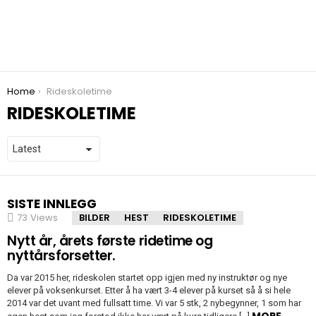
You are here:
Home
Rideskoletime
RIDESKOLETIME
SISTE INNLEGG
73
Views
BILDER
HEST
RIDESKOLETIME
Nytt år, årets første ridetime og
nyttårsforsetter.
Da var 2015 her, rideskolen startet opp igjen med ny instruktør og nye
elever på voksenkurset. Etter å ha vært 3-4 elever på kurset så å si hele
2014 var det uvant med fullsatt time. Vi var 5 stk, 2 nybegynner, 1 som har