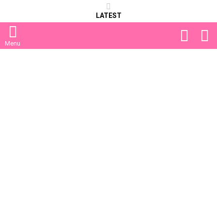
LATEST
FOLLOW
S
US
Menu