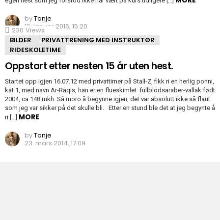
MORE
egen hest som jeg forstod ikke har vært på kurs tidligere […]
by
Tonje
10. januar 2015, 15:20
230
Views
BILDER
PRIVATTRENING MED INSTRUKTØR
RIDESKOLETIME
Oppstart etter nesten 15 år uten hest.
Startet opp igjen 16.07.12 med privattimer på Stall-Z, fikk ri en herlig ponni,
kat 1, med navn Ar-Raqis, han er en flueskimlet fullblodsaraber-vallak født
2004, ca 148 mkh. Så moro å begynne igjen, det var absolutt ikke så flaut
som jeg var sikker på det skulle bli. Etter en stund ble det at jeg begynte å
MORE
ri […]
by
Tonje
23. mars 2014, 17:09