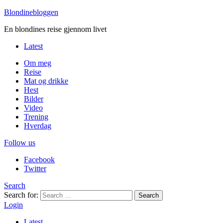
Blondinebloggen
En blondines reise gjennom livet
Latest
Om meg
Reise
Mat og drikke
Hest
Bilder
Video
Trening
Hverdag
Follow us
Facebook
Twitter
Search
Search for:
Search
Login
Latest