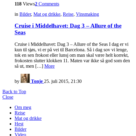
118
Views
2
Comments
in
Bilder
,
Mat og drikke
,
Reise
,
Vinsmaking
Cruise i Middelhavet: Dag 3 – Allure of the
Seas
Cruise i Middelhavet: Dag 3 – Allure of the Seas I dag er vi
kun til sjøs, vi er på vei til Barcelona. Så i dag sov vi lenge,
tok en sen frokost eller lunsj om man skal være helt korrekt,
frokosten slutter klokken 11. Maten var ikke så god som den
så ut, men […]
More
by
Tonje
25. juli 2015, 21:30
Back to Top
Close
Om meg
Reise
Mat og drikke
Hest
Bilder
Video