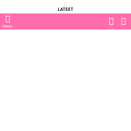
LATEST
FOLLOW
S
US
Menu