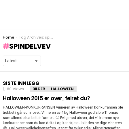
You are here:
Home
Tag Archives: spindelvev
SPINDELVEV
SISTE INNLEGG
60
Views
BILDER
HALLOWEEN
Halloween 2015 er over, feiret du?
HALLOWEEN-KONKURRANSEN Vinneren av Halloween konkurransen ble
trukket i går som lovet. Vinneren av 4 kg Halloween godis ble Thomas
som allerede har blitt informert. 🙂 Følg med utover, det vil komme nye
konkurranser som du kan delta i og kanskje du blir den heldige vinneren.
🙂 Halloween/allehelgensaften Utsnitt fra Wikipedia: Allehelgensaften,