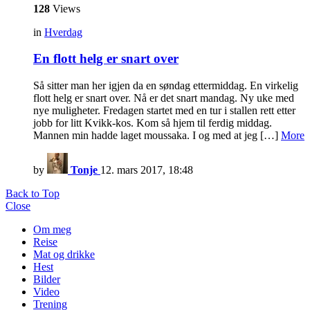
128
Views
in
Hverdag
En flott helg er snart over
Så sitter man her igjen da en søndag ettermiddag. En virkelig
flott helg er snart over. Nå er det snart mandag. Ny uke med
nye muligheter. Fredagen startet med en tur i stallen rett etter
jobb for litt Kvikk-kos. Kom så hjem til ferdig middag.
Mannen min hadde laget moussaka. I og med at jeg […]
More
by
Tonje
12. mars 2017, 18:48
Back to Top
Close
Om meg
Reise
Mat og drikke
Hest
Bilder
Video
Trening