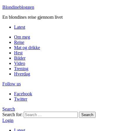
Blondinebloggen
En blondines reise gjennom livet
Latest
Om meg
Reise
Mat og drikke
Hest
Bilder
Video
Trening
Hverdag
Follow us
Facebook
Twitter
Search
Search for:
Search
Login
Latest