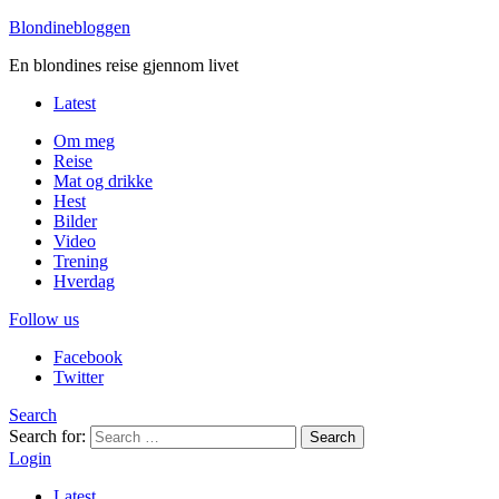
Blondinebloggen
En blondines reise gjennom livet
Latest
Om meg
Reise
Mat og drikke
Hest
Bilder
Video
Trening
Hverdag
Follow us
Facebook
Twitter
Search
Search for:
Search
Login
Latest