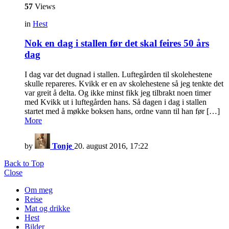
57
Views
in
Hest
Nok en dag i stallen før det skal feires 50 års
dag
I dag var det dugnad i stallen. Luftegården til skolehestene
skulle repareres. Kvikk er en av skolehestene så jeg tenkte det
var greit å delta. Og ikke minst fikk jeg tilbrakt noen timer
med Kvikk ut i luftegården hans. Så dagen i dag i stallen
startet med å møkke boksen hans, ordne vann til han før […]
More
by
Tonje
20. august 2016, 17:22
Back to Top
Close
Om meg
Reise
Mat og drikke
Hest
Bilder