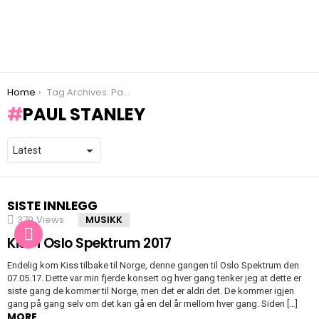
You are here:
Home
Tag Archives: Paul Stanley
PAUL STANLEY
SISTE INNLEGG
379
Views
MUSIKK
Kiss i Oslo Spektrum 2017
Endelig kom Kiss tilbake til Norge, denne gangen til Oslo Spektrum den
07.05.17. Dette var min fjerde konsert og hver gang tenker jeg at dette er
siste gang de kommer til Norge, men det er aldri det. De kommer igjen
gang på gang selv om det kan gå en del år mellom hver gang. Siden […]
MORE