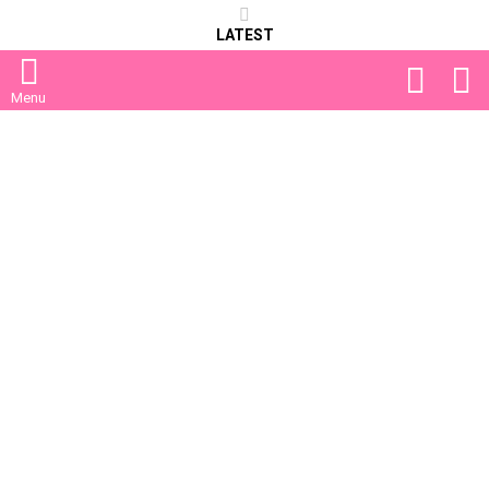
LATEST
FOLLOW
S
US
Menu