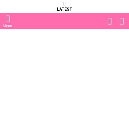
LATEST
FOLLOW
S
US
Menu