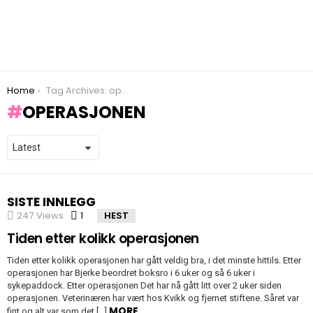
You are here:
Home
Tag Archives: operasjonen
OPERASJONEN
SISTE INNLEGG
247
Views
1
Comment
HEST
Tiden etter kolikk operasjonen
Tiden etter kolikk operasjonen har gått veldig bra, i det minste hittils. Etter
operasjonen har Bjerke beordret boksro i 6 uker og så 6 uker i
sykepaddock. Etter operasjonen Det har nå gått litt over 2 uker siden
operasjonen. Veterinæren har vært hos Kvikk og fjernet stiftene. Såret var
MORE
fint og alt var som det […]