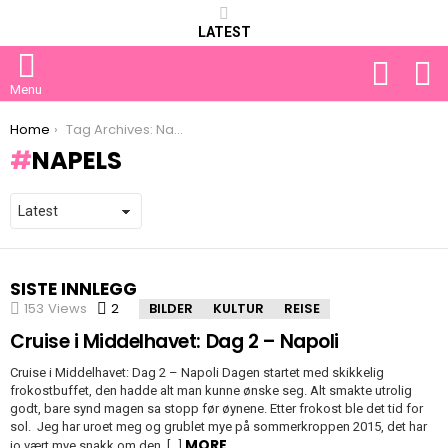
LATEST
FOLLOW
S
US
Menu
You are here:
Home
Tag Archives: Napels
NAPELS
SISTE INNLEGG
153
Views
2
Comments
BILDER
KULTUR
REISE
Cruise i Middelhavet: Dag 2 – Napoli
Cruise i Middelhavet: Dag 2 – Napoli Dagen startet med skikkelig
frokostbuffet, den hadde alt man kunne ønske seg. Alt smakte utrolig
godt, bare synd magen sa stopp før øynene. Etter frokost ble det tid for
sol. Jeg har uroet meg og grublet mye på sommerkroppen 2015, det har
MORE
jo vært mye snakk om den. […]