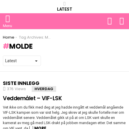
LATEST
FOLLOW
S
US
Menu
You are here:
Home
Tag Archives: Molde
MOLDE
SISTE INNLEGG
376
Views
HVERDAG
Veddemålet – VIF-LSK
Vet ikke om du fikk med deg at jeg hadde inngått et veddemål angående
VIF-LSK kampen som var sist helg. Jeg skrev at jeg skulle fortelle mer om
veddemålet senere. Veddemålet gikk ut på at om LSK vant skulle en
kamerat av meg gå med LSK-drakt på jobben mandagen etter. Det samme
MORE
om VIF vant, da […]